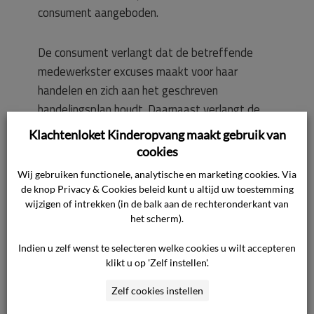
consument aangeboden.
De consument verlangt dat de betreffende
medewerkster excuses maakt voor haar
handelen en zich aan het geschreven
handelingsplan houdt. Daarnaast verlangt de
consument een financiële tegemoetkoming.
Klachtenloket Kinderopvang maakt gebruik van
cookies
Standpunt van de ondernemer
Wij gebruiken functionele, analytische en marketing cookies. Via
Voor het standpunt van de ondernemer verwijst
de knop Privacy & Cookies beleid kunt u altijd uw toestemming
de commissie naar de overgelegde stukken,
wijzigen of intrekken (in de balk aan de rechteronderkant van
het scherm).
waaronder de brief van de ondernemer aan de
commissie van 4 april 2022, die zij heeft
Indien u zelf wenst te selecteren welke cookies u wilt accepteren
ontvangen nadat de ondernemer voor de
klikt u op 'Zelf instellen'.
mondelinge behandeling was uitgenodigd, en
Zelf cookies instellen
naar hetgeen hij tijdens de mondelinge