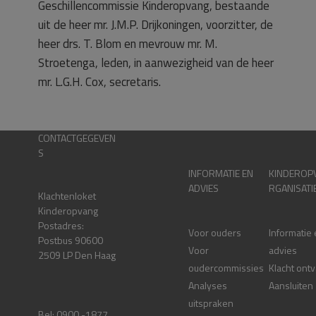
Geschillencommissie Kinderopvang, bestaande
uit de heer mr. J.M.P. Drijkoningen, voorzitter, de
heer drs. T. Blom en mevrouw mr. M.
Stroetenga, leden, in aanwezigheid van de heer
mr. L.G.H. Cox, secretaris.
CONTACTGEGEVEN
S
INFORMATIE EN
KINDEROP
ADVIES
RGANISATI
Klachtenloket
Kinderopvang
Postadres:
Voor ouders
Informatie
Postbus 90600
Voor
advies
2509 LP Den Haag
oudercommissies
Klacht ont
Analyses
Aansluiten
uitspraken
Bel: 0900 -1877