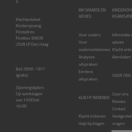
S
INFORMATIE EN
KINDEROP
ADVIES
RGANISATI
Klachtenloket
Kinderopvang
Postadres:
Voor ouders
Informatie
Postbus 90600
Voor
advies
2509 LP Den Haag
oudercommissies
Klacht ont
Analyses
Aansluiten
uitspraken
Bel: 0900 -1877
Eerdere
(gratis)
OVER ONS
uitspraken
Openingstijden:
Op werkdagen
Over ons
KLACHT INDIENEN
van 10:00 tot
Nieuws
16:00
Contact
Klacht indienen
Veelgestel
Hulp bij klagen
vragen