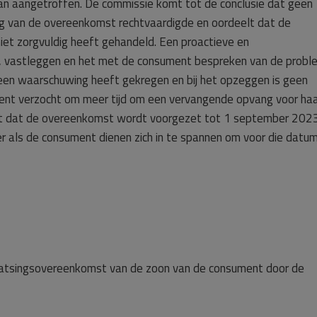
plan aangetroffen. De commissie komt tot de conclusie dat geen
ng van de overeenkomst rechtvaardigde en oordeelt dat de
et zorgvuldig heeft gehandeld. Een proactieve en
en, vastleggen en het met de consument bespreken van de prob
 een waarschuwing heeft gekregen en bij het opzeggen is geen
ument verzocht om meer tijd om een vervangende opvang voor ha
lt dat de overeenkomst wordt voorgezet tot 1 september 2023
r als de consument dienen zich in te spannen om voor die datu
laatsingsovereenkomst van de zoon van de consument door de