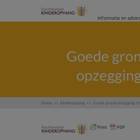
Informatie en advie
Goede gron
opzegging
Home
>>
kinderopvang
>>
Goede grond opzegging on