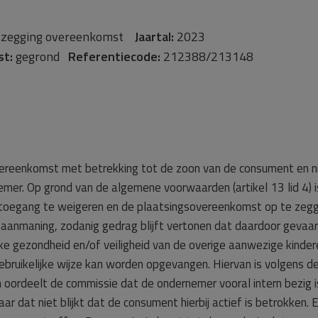
zegging overeenkomst
Jaartal:
2023
st:
gegrond
Referentiecode:
212388/213148
overeenkomst met betrekking tot de zoon van de consument en n
nemer. Op grond van de algemene voorwaarden (artikel 13 lid 4) i
toegang te weigeren en de plaatsingsovereenkomst op te zeg
n aanmaning, zodanig gedrag blijft vertonen dat daardoor gevaar
jke gezondheid en/of veiligheid van de overige aanwezige kinder
gebruikelijke wijze kan worden opgevangen. Hiervan is volgens d
oordeelt de commissie dat de ondernemer vooral intern bezig i
dat niet blijkt dat de consument hierbij actief is betrokken. Er