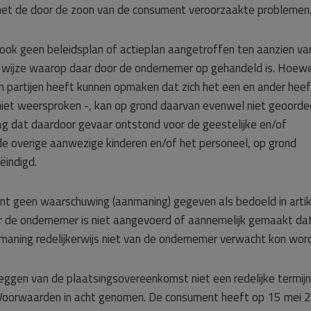
met de door de zoon van de consument veroorzaakte problemen
 ook geen beleidsplan of actieplan aangetroffen ten aanzien va
 wijze waarop daar door de ondernemer op gehandeld is. Hoewe
an partijen heeft kunnen opmaken dat zich het een en ander heef
niet weersproken -, kan op grond daarvan evenwel niet geoorde
g dat daardoor gevaar ontstond voor de geestelijke en/of
 de overige aanwezige kinderen en/of het personeel, op grond
indigd.
t geen waarschuwing (aanmaning) gegeven als bedoeld in artik
 de ondernemer is niet aangevoerd of aannemelijk gemaakt da
ning redelijkerwijs niet van de ondernemer verwacht kon wor
eggen van de plaatsingsovereenkomst niet een redelijke termijn
e Voorwaarden in acht genomen. De consument heeft op 15 mei