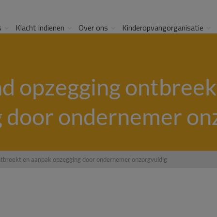
s
Klacht indienen
Over ons
Kinderopvangorganisatie
d opzegging ontbreek
 door ondernemer on
tbreekt en aanpak opzegging door ondernemer onzorgvuldig