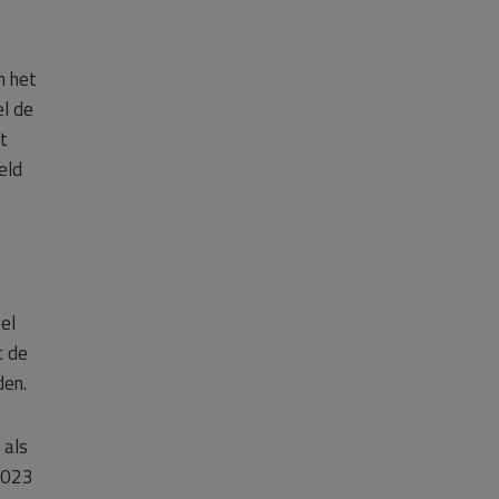
.
n het
l de
t
eld
el
t de
den.
 als
 2023