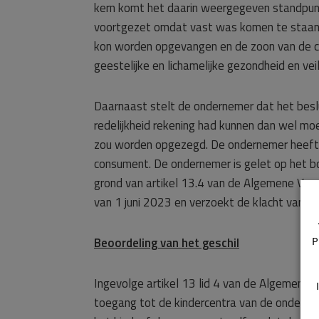
kern komt het daarin weergegeven standpun
voortgezet omdat vast was komen te staan d
kon worden opgevangen en de zoon van de c
geestelijke en lichamelijke gezondheid en ve
Daarnaast stelt de ondernemer dat het beslu
redelijkheid rekening had kunnen dan wel m
zou worden opgezegd. De ondernemer heeft w
consument. De ondernemer is gelet op het b
grond van artikel 13.4 van de Algemene Vo
van 1 juni 2023 en verzoekt de klacht van d
Beoordeling van het geschil
P
Ingevolge artikel 13 lid 4 van de Algemene
toegang tot de kindercentra van de onderne