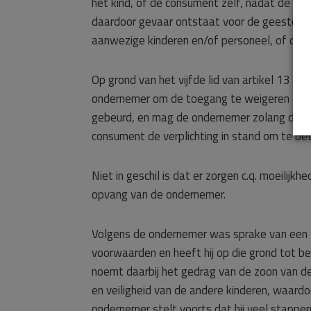
het kind, of de consument zelf, nadat de co
daardoor gevaar ontstaat voor de geestelijke
aanwezige kinderen en/of personeel, of dat 
Op grond van het vijfde lid van artikel 13 ka
ondernemer om de toegang te weigeren een ve
gebeurd, en mag de ondernemer zolang deze v
consument de verplichting in stand om te b
Niet in geschil is dat er zorgen c.q. moeili
opvang van de ondernemer.
Volgens de ondernemer was sprake van een si
voorwaarden en heeft hij op die grond tot 
noemt daarbij het gedrag van de zoon van de
en veiligheid van de andere kinderen, waar
ondernemer stelt voorts dat hij veel stapp