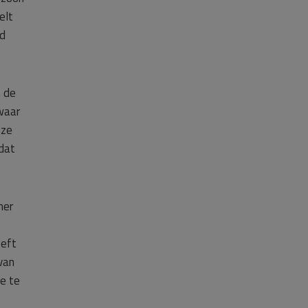
elt
rd
p de
swaar
jze
 dat
mer
eeft
van
e te