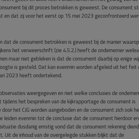
onsument bij dit proces betrokken is geweest. De consument st
eest en dat zij voor het eerst op 15 mei 2023 geconfronteerd we
den dat de consument betrokken is geweest bij de manier waaro
jkens het verweerschrift (zie 4.5.2.) heeft de ondernemer weli
nen maar niet gebleken is dat de consument daarbij op enige wi
ogte is gesteld. Dat kan evenmin worden afgeleid uit het feit
uari 2023 heeft ondertekend.
s observaties weergegeven en niet welke conclusies de onderne
t tijdens het bespreken van de kijkrapportage de consument is
e door het CJG worden aangeboden en de consument zich ook h
leiden evenmin tot de conclusie dat de consument hierdoor er
situatie dusdanig ernstig vond dat de consument rekening diend
 Uit de inhoud van de overgelegde stukken blijkt dat de