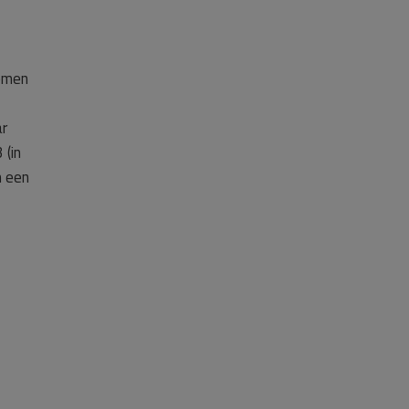
lemen
ar
 (in
m een