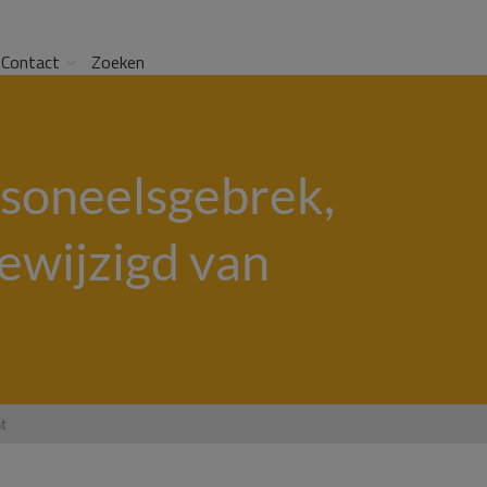
Contact
Zoeken
soneelsgebrek,
ewijzigd van
ht