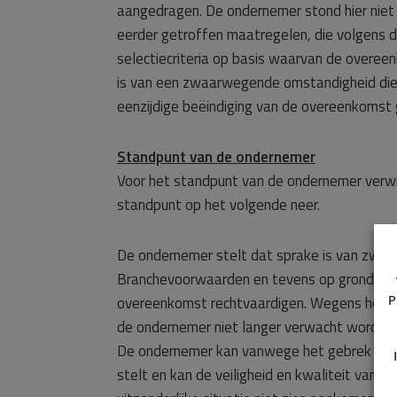
aangedragen. De ondernemer stond hier niet 
eerder getroffen maatregelen, die volgens 
selectiecriteria op basis waarvan de overe
is van een zwaarwegende omstandigheid die 
eenzijdige beëindiging van de overeenkomst
Standpunt van de ondernemer
Voor het standpunt van de ondernemer verwi
standpunt op het volgende neer.
De ondernemer stelt dat sprake is van zwaa
Branchevoorwaarden en tevens op grond van a
overeenkomst rechtvaardigen. Wegens het g
P
de ondernemer niet langer verwacht worden
De ondernemer kan vanwege het gebrek aan g
stelt en kan de veiligheid en kwaliteit van 