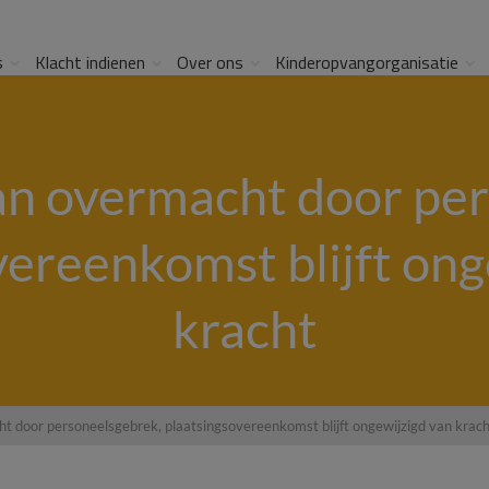
s
Klacht indienen
Over ons
Kinderopvangorganisatie
an overmacht door per
vereenkomst blijft ong
kracht
 door personeelsgebrek, plaatsingsovereenkomst blijft ongewijzigd van krac