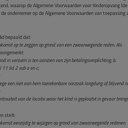
end, waarop de Algemene Voorwaarden voor Kinderopvang (de
n de ondernemer op de Algemene Voorwaarden van toepassing z
lid bepaald dat:
nkomst op te zeggen op grond van een zwaarwegende reden. Als
 aangemerkt:
 in verzuim is ten aanzien van zijn betalingsverplichting; b.
 11 lid 2 sub a en c;
e een niet aan hem toerekenbare oorzaak langdurig of blijvend ni
inuïteit van de locatie waar het kind is geplaatst in gevaar brengt
n stelt:
komst eenzijdig te wijzigen op grond van zwaarwegende redenen.