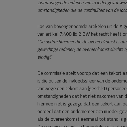
Zwaarwegende redenen zijn in ieder geval wijz
omstandigheden die de continuïteit van de loca
Los van bovengenoemde artikelen uit de Al
van artikel 7:408 lid 2 BW het recht heeft o
“
De opdrachtnemer die de overeenkomst is aang
gewichtige redenen, de overeenkomst slechts op
eindigt
.”
De commissie stelt voorop dat een tekort aan
is die buiten de invloedssfeer van de ondern
vanwege een tekort aan (geschikt) personeel
omstandigheden dat het niet nakomen van 
hiermee niet is gezegd dat een tekort aan p
oordeel dat een ondernemer zich in ieder ge
als de overeenkomst eenmaal tot stand is 
De commissie dient te beoordelen of in deze