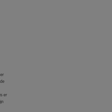
ter
 de
s er
jn