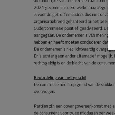
uitzonderlijke situatie niet zien aankomen o
2021 gecommuniceerd welke maatregelen get
is voor de getroffen ouders dus niet onverw
organisatiebreed gehanteerd bij het beëind
Oudercommissie positief geadviseerd. De on
aangegaan. De ondernemer is van mening alle
hebben en heeft moeten concluderen dat de
De ondernemer is niet lichtvaardig overgegaa
Er is echter geen ander alternatief mogelijk
rechtsgeldig is en de klacht van de consumen
Beoordeling van het geschil
De commissie heeft op grond van de stukken 
overwogen.
Partijen zijn een opvangovereenkomst met e
de consument voor twee middagen per week, 