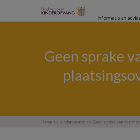
Informatie en advie
Geen sprake v
plaatsingso
Home
>>
kinderopvang
>>
Geen sprake van overmacht