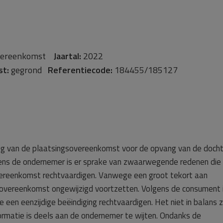
ereenkomst
Jaartal:
2022
st:
gegrond
Referentiecode:
184455/185127
ing van de plaatsingsovereenkomst voor de opvang van de doch
ens de ondernemer is er sprake van zwaarwegende redenen die
overeenkomst rechtvaardigen. Vanwege een groot tekort aan
 overeenkomst ongewijzigd voortzetten. Volgens de consument i
en eenzijdige beëindiging rechtvaardigen. Het niet in balans zi
rmatie is deels aan de ondernemer te wijten. Ondanks de