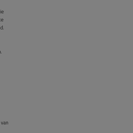
ie
ke
d.
.
 van