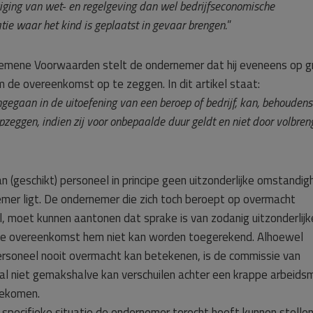
iging van wet- en regelgeving dan wel bedrijfseconomische
tie waar het kind is geplaatst in gevaar brengen.
”
gemene Voorwaarden stelt de ondernemer dat hij eveneens op g
m de overeenkomst op te zeggen. In dit artikel staat:
egaan in de uitoefening van een beroep of bedrijf, kan, behoudens
zeggen, indien zij voor onbepaalde duur geldt en niet door volbren
 (geschikt) personeel in principe geen uitzonderlijke omstandig
emer ligt. De ondernemer die zich toch beroept op overmacht
, moet kunnen aantonen dat sprake is van zodanig uitzonderlijk
de overeenkomst hem niet kan worden toegerekend. Alhoewel
ersoneel nooit overmacht kan betekenen, is de commissie van
val niet gemakshalve kan verschuilen achter een krappe arbeids
gekomen.
 specifieke situatie de ondernemer terecht heeft kunnen stelle