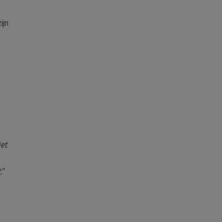
ijn
et
.
”