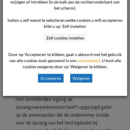
wijzigen of intrekken (in de balk aan de rechteronderkant van
worden volstaan. Ook is medegedeeld dat
het scherm).
indien het kind op andere dagen onhandelbaar
blijkt te zijn, de consument het kind dient op te
Indien u zelf wenst te selecteren welke cookies u wilt accepteren
klikt u op 'Zelf instellen'.
halen. De ondernemer stelt dat de moeder
hiermee akkoord is gegaan.
Zelf cookies instellen
De ondernemer voert aan dat op 22 juni 2023
Door op 'Accepteren' te klikken, gaat u akkoord met het gebruik
de situatie escaleerde en de moeder van het
van alle cookies zoals genoemd in ons
cookiebeleid
. U kunt alle
cookies weigeren door op 'Weigeren' te klikken.
kind is gebeld om te laten weten dat het kind
moet worden opgehaald. Vervolgens heeft de
Accepteren
Weigeren
consument gebeld met de ondernemer. De
ondernemer stelt dat de consument telefonisch
met onmiddellijke ingang de
opvangovereenkomsten heeft opgezegd gelet
op de voorwaarden die de ondernemer stelde
voor de opvang van het kind (ophalen bij