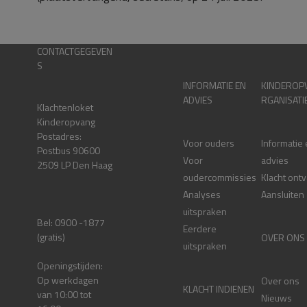
CONTACTGEGEVEN
S
INFORMATIE EN
KINDEROP
ADVIES
RGANISATI
Klachtenloket
Kinderopvang
Postadres:
Voor ouders
Informatie
Postbus 90600
Voor
advies
2509 LP Den Haag
oudercommissies
Klacht ont
Analyses
Aansluiten
uitspraken
Bel: 0900 -1877
Eerdere
(gratis)
OVER ONS
uitspraken
Openingstijden:
Op werkdagen
Over ons
KLACHT INDIENEN
van 10:00 tot
Nieuws