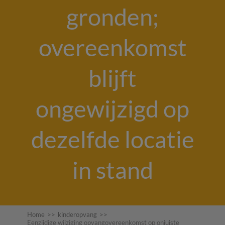
gronden;
overeenkomst
blijft
ongewijzigd op
dezelfde locatie
in stand
Home
>>
kinderopvang
>>
Eenzijdige wijziging opvangovereenkomst op onjuiste