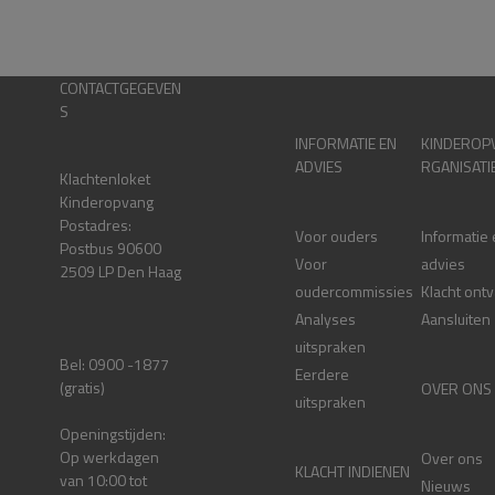
CONTACTGEGEVEN
S
INFORMATIE EN
KINDEROP
ADVIES
RGANISATI
Klachtenloket
Kinderopvang
Postadres:
Voor ouders
Informatie
Postbus 90600
Voor
advies
2509 LP Den Haag
oudercommissies
Klacht ont
Analyses
Aansluiten
uitspraken
Bel: 0900 -1877
Eerdere
(gratis)
OVER ONS
uitspraken
Openingstijden:
Op werkdagen
Over ons
KLACHT INDIENEN
van 10:00 tot
Nieuws