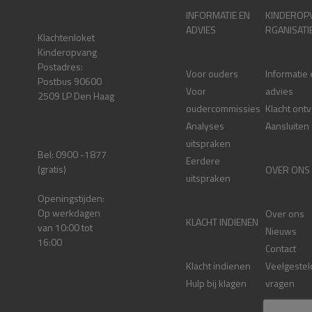
INFORMATIE EN
KINDEROP
ADVIES
RGANISATI
Klachtenloket
Kinderopvang
Postadres:
Voor ouders
Informatie
Postbus 90600
Voor
advies
2509 LP Den Haag
oudercommissies
Klacht ont
Analyses
Aansluiten
uitspraken
Bel: 0900 -1877
Eerdere
(gratis)
OVER ONS
uitspraken
Openingstijden:
Op werkdagen
Over ons
KLACHT INDIENEN
van 10:00 tot
Nieuws
16:00
Contact
Klacht indienen
Veelgestel
Hulp bij klagen
vragen