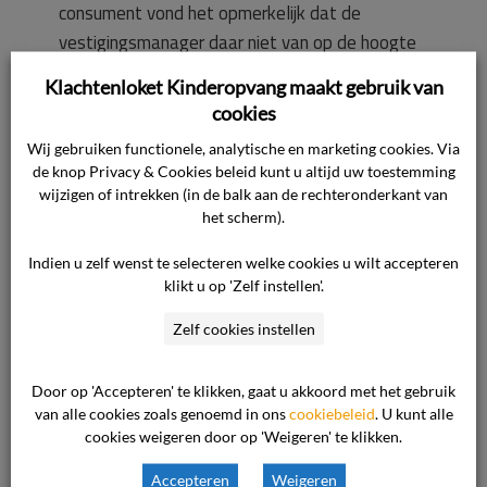
consument vond het opmerkelijk dat de
vestigingsmanager daar niet van op de hoogte
was, omdat de ondernemer immers
Klachtenloket Kinderopvang maakt gebruik van
verantwoordelijk is voor het veilig en volgens
cookies
afspraak ophalen en brengen van het kind van
Wij gebruiken functionele, analytische en marketing cookies. Via
de consument naar de opvang. De
de knop Privacy & Cookies beleid kunt u altijd uw toestemming
vestigingsmanager heeft haar excuses
wijzigen of intrekken (in de balk aan de rechteronderkant van
aangeboden en gaf aan dat de chauffeur dit
het scherm).
had moeten communiceren. Later bleek dat de
Indien u zelf wenst te selecteren welke cookies u wilt accepteren
betreffende chauffeur de eigenaar van de
klikt u op 'Zelf instellen'.
opvang zelf was, die volgens de consument de
Zelf cookies instellen
kinderen om onduidelijke redenen heeft
achtergelaten en hierover heeft gelogen.
Door op 'Accepteren' te klikken, gaat u akkoord met het gebruik
van alle cookies zoals genoemd in ons
cookiebeleid
. U kunt alle
Twee weken hierna heeft consument tijdens
cookies weigeren door op 'Weigeren' te klikken.
een gesprek vernomen dat zij een andere
Accepteren
Weigeren
opvang moet gaan zoeken voor haar kind