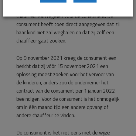
omdat de ondernemer geen andere vaste
chauffeur kan regelen voor de consument. De
consument heeft toen direct aangegeven dat zij
haar kind niet zal weghalen en dat zij zelf een
chauffeur gaat zoeken.
Op 9 november 2021 kreeg de consument een
bericht dat zij vóór 15 november 2021 een
oplossing moest zoeken voor het vervoer van
de kinderen, anders zou de ondernemer het
contract van de consument per 1 januari 2022
beëindigen. Voor de consument is het onmogelijk
om in één maand tijd een andere opvang of
andere chauffeur te vinden.
De consument is het niet eens met de wijze