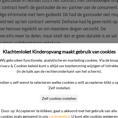
e gastouder in februari 2023 het contract met onmiddellijke o
t contract heeft de gastouder de ex- partner van de consument
elige informatie met hem gedeeld. Dit had de gastouder niet m
nd niet op het contract vermeld. Derhalve had hij geen recht op
r hierover ingelicht en om meerdere dingen verzocht. De
 info meer te delen, maar stelt dat er geen datalek is en wil
groot veiligheidsrisico ontstaan.
Klachtenloket Kinderopvang maakt gebruik van cookies
Wij gebruiken functionele, analytische en marketing cookies. Via de kno
rivacy & Cookies beleid kunt u altijd uw toestemming wijzigen of intrekk
(in de balk aan de rechteronderkant van het scherm).
jst de commissie naar de overgelegde stukken. In de kern komt
Indien u zelf wenst te selecteren welke cookies u wilt accepteren klikt u o
'Zelf instellen'.
e consument verlangde. Zo heeft de ondernemer op verzoek va
Zelf cookies instellen
 praktijk IH graag contact met haar wil.
Door op 'Accepteren' te klikken, gaat u akkoord met het gebruik van alle
niet toe verplichten, de gastouder maakt hier haar eigen keuze 
cookies zoals genoemd in ons
cookiebeleid
. U kunt alle cookies weigeren