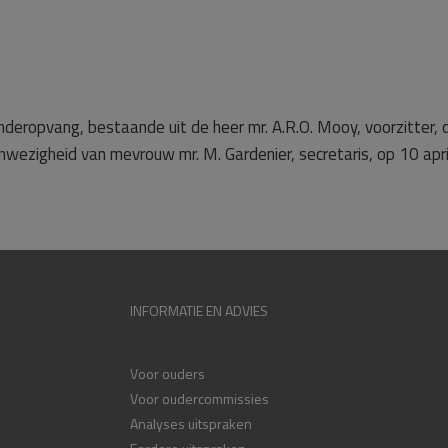
nderopvang, bestaande uit de heer mr. A.R.O. Mooy, voorzitter, 
aanwezigheid van mevrouw mr. M. Gardenier, secretaris, op 10 apri
INFORMATIE EN ADVIES
Voor ouders
Voor oudercommissies
Analyses uitspraken