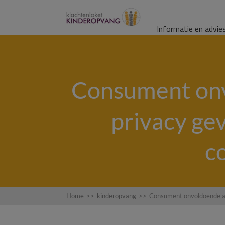
Informatie en advie
Consument onv
privacy ge
c
Home
>>
kinderopvang
>>
Consument onvoldoende aa