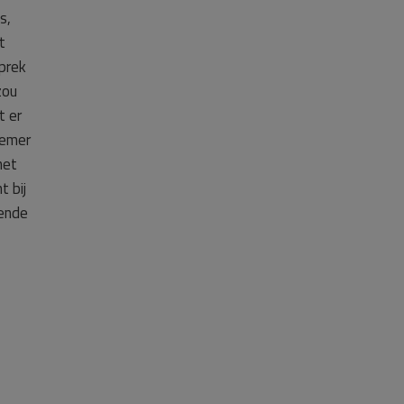
s,
t
sprek
zou
t er
nemer
het
t bij
oende