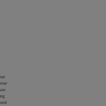
ner
nemer
 van
ing
oond