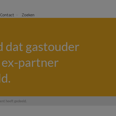
Contact
Zoeken
 dat gastouder
 ex-partner
d.
nt heeft gedeeld.