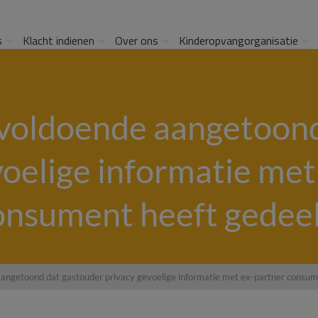
s
Klacht indienen
Over ons
Kinderopvangorganisatie
oldoende aangetoond
voelige informatie met
onsument heeft gedeel
ngetoond dat gastouder privacy gevoelige informatie met ex-partner consume