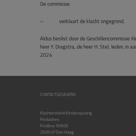
De commissie:
– verklaart de klacht ongegrond.
Aldus beslist door de Geschillencommissie Ki
heer Y. Dragstra, de heer H. Stel, leden, in 
2024
CONTACTGEGEVENS
Klachtenloket Kinderopvang
Postadres:
Postbus 90600
2509 LP Den Haag