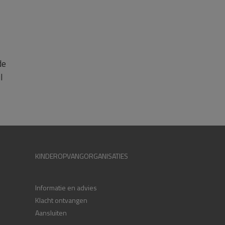
de
l
KINDEROPVANGORGANISATIES
Informatie en advies
Klacht ontvangen
Aansluiten