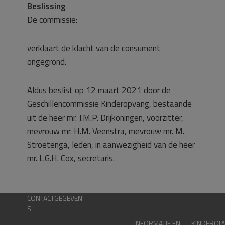
Beslissing
De commissie:
verklaart de klacht van de consument
ongegrond.
Aldus beslist op 12 maart 2021 door de
Geschillencommissie Kinderopvang, bestaande
uit de heer mr. J.M.P. Drijkoningen, voorzitter,
mevrouw mr. H.M. Veenstra, mevrouw mr. M.
Stroetenga, leden, in aanwezigheid van de heer
mr. L.G.H. Cox, secretaris.
CONTACTGEGEVEN
S
INFORMATIE EN
KINDEROP