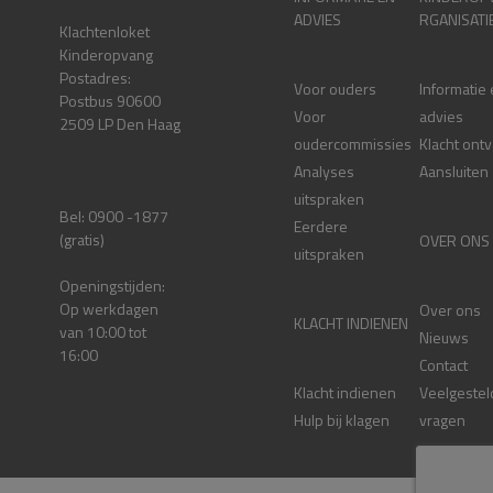
ADVIES
RGANISATI
Klachtenloket
Kinderopvang
Postadres:
Voor ouders
Informatie
Postbus 90600
Voor
advies
2509 LP Den Haag
oudercommissies
Klacht ont
Analyses
Aansluiten
uitspraken
Bel: 0900 -1877
Eerdere
(gratis)
OVER ONS
uitspraken
Openingstijden:
Op werkdagen
Over ons
KLACHT INDIENEN
van 10:00 tot
Nieuws
16:00
Contact
Klacht indienen
Veelgestel
Hulp bij klagen
vragen