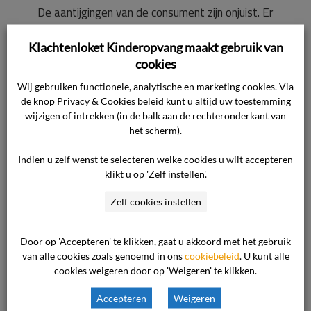
De aantijgingen van de consument zijn onjuist. Er
is niet naar de consument gebeld met het
Klachtenloket Kinderopvang maakt gebruik van
verzoek de zoon te komen ophalen. De
cookies
consument heeft zelf gebeld met de
mededeling dat zij de zoon eerder kwam
Wij gebruiken functionele, analytische en marketing cookies. Via
de knop Privacy & Cookies beleid kunt u altijd uw toestemming
ophalen, hetgeen in overleg met de
wijzigen of intrekken (in de balk aan de rechteronderkant van
betreffende medewerker is gegaan. Aan de
het scherm).
consument is aangegeven dat de zoon het erg
Indien u zelf wenst te selecteren welke cookies u wilt accepteren
moeilijk had op het kinderdagverblijf. De
klikt u op 'Zelf instellen'.
consument had hier veel moeite mee.
Zelf cookies instellen
Toen de consument op 5 november 2020
telefonisch meedeelde dat de opvang van de
Door op 'Accepteren' te klikken, gaat u akkoord met het gebruik
van alle cookies zoals genoemd in ons
zoon niet meer nodig was en dat zij de
cookiebeleid
. U kunt alle
cookies weigeren door op 'Weigeren' te klikken.
overeenkomst wilde opzeggen, is zij gewezen
op de opzegtermijn. Voor opzegging van een
Accepteren
Weigeren