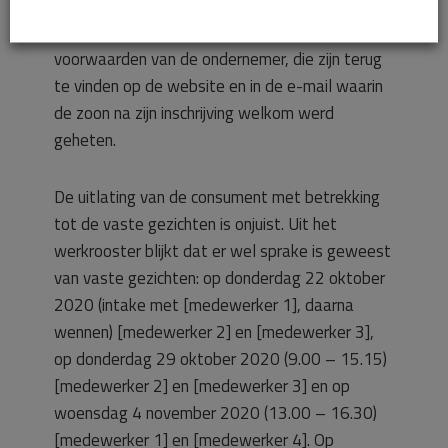
overeenkomst geldt een opzegtermijn van één
maand. Deze staat vermeld in de aanvullende
voorwaarden van de ondernemer, die zijn terug
te vinden op de website en in de e-mail waarin
de zoon na zijn inschrijving welkom werd
geheten.
De uitlating van de consument met betrekking
tot de vaste gezichten is onjuist. Uit het
werkrooster blijkt dat er wel sprake is geweest
van vaste gezichten: op donderdag 22 oktober
2020 (intake met [medewerker 1], daarna
wennen) [medewerker 2] en [medewerker 3],
op donderdag 29 oktober 2020 (9.00 – 15.15)
[medewerker 2] en [medewerker 3] en op
woensdag 4 november 2020 (13.00 – 16.30)
[medewerker 1] en [medewerker 4]. Op