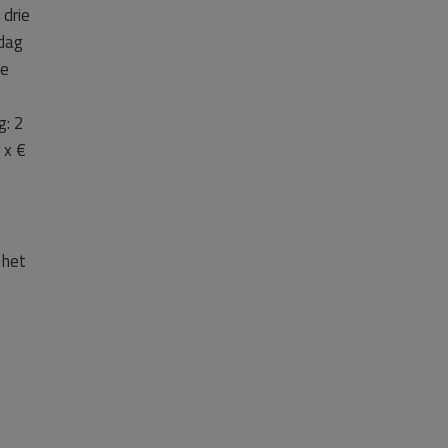
 drie
 dag
de
g: 2
 x €
 het