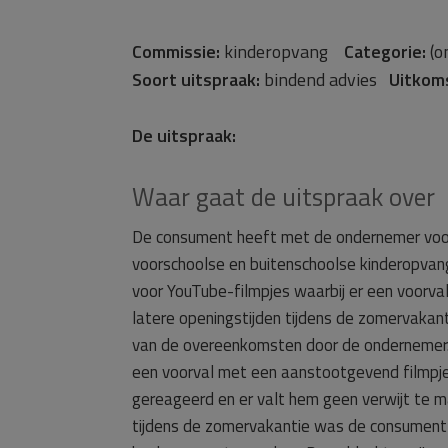
Commissie:
kinderopvang
Categorie:
(o
Soort uitspraak:
bindend advies
Uitkom
De uitspraak:
Waar gaat de uitspraak over
De consument heeft met de ondernemer voo
voorschoolse en buitenschoolse kinderopvang
voor YouTube-filmpjes waarbij er een voorv
latere openingstijden tijdens de zomervakan
van de overeenkomsten door de ondernemer. D
een voorval met een aanstootgevend filmpj
gereageerd en er valt hem geen verwijt te m
tijdens de zomervakantie was de consument t