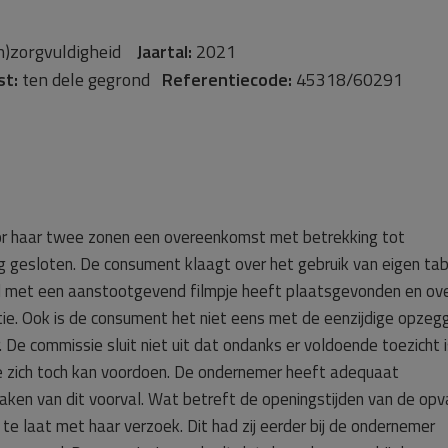
n)zorgvuldigheid
Jaartal:
2021
st:
ten dele gegrond
Referentiecode:
45318/60291
r haar twee zonen een overeenkomst met betrekking tot
 gesloten. De consument klaagt over het gebruik van eigen tab
al met een aanstootgevend filmpje heeft plaatsgevonden en ov
tie. Ook is de consument het niet eens met de eenzijdige opzeg
e commissie sluit niet uit dat ondanks er voldoende toezicht i
e zich toch kan voordoen. De ondernemer heeft adequaat
aken van dit voorval. Wat betreft de openingstijden van de op
e laat met haar verzoek. Dit had zij eerder bij de ondernemer