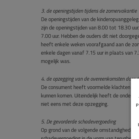
3. de openingstijden tijdens de zomervakantie
De openingstijden van de kinderopvanggelege
zijn de openingstijden van 8.00 tot 18.30 uu
7.00 uur. Hebben de ouders dit niet doorge
heeft enkele weken voorafgaand aan de zom
enkele dagen vanaf 7.15 uur in plaats van 7.
mogelijk was.
4. de opzegging van de overeenkomsten door 
De consument heeft voormelde klachten met d
kunnen komen. Uiteindelijk heeft de ondern
niet eens met deze opzegging.
P
5. De gevorderde schadevergoeding
Op grond van de volgende omstandigheden w
schadevergoeding in de vorm van terugbetali