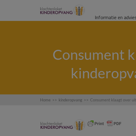
Informatie en advie
Consument kl
kinderopva
Home
>>
kinderopvang
>>
Consument klaagt over ui