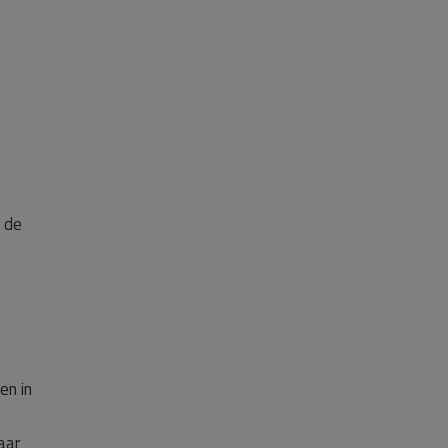
 de
en in
aar