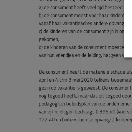
a) de consument heeft veel tijd besteed aan
b) de consument moest voor haar kinderen na
vanaf haar vakantieadres andere opvang voo
c) de kinderen van de consument zijn in ongewe
gekomen;
d) de kinderen van de consument moesten o
van hun vriendjes en de leiding, hetgeen voo
De consument heeft de materiële schade al
april en 4 t/m 8 mei 2020 telkens tweemaa
gezin op vakantie is geweest. De consument 
nog tegoed heeft, maar dat dit tegoed door
pedagogisch beleidsplan van de ondernemer b
van vijf ruildagen bedraagt € 396,40 (voorsc
122,40 en buitenschoolse opvang: 2 kinderen