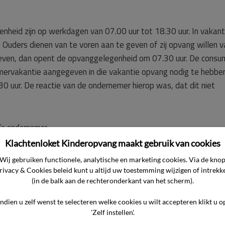
nheid zijn op werkdagen van 07.00 uur tot 18.30 uur. In vakant
r. Ouders dienen van te voren aan te geven of zij opvang willen 
geven, dan opent de opvanggelegenheid om 07.30 uur. De cons
ervakantie aangegeven in die vakantie opvang nodig te hebbe
30 uur. De reactie van de ondernemer hierop was, dat dit niet
de ondernemer
e ondernemer besproken maar partijen zijn niet tot een vergel
Klachtenloket Kinderopvang maakt gebruik van cookies
emer eenzijdig de overeenkomsten opgezegd. De consument is h
Wij gebruiken functionele, analytische en marketing cookies. Via de kno
rivacy & Cookies beleid kunt u altijd uw toestemming wijzigen of intrekk
(in de balk aan de rechteronderkant van het scherm).
Indien u zelf wenst te selecteren welke cookies u wilt accepteren klikt u o
il de consument van de ondernemer een materiële en immateri
'Zelf instellen'.
ng van de opvangkosten over de periode januari t/m juli 2020: