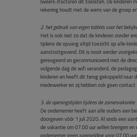
(weers-)factoren dit toelaten. De kinderen 
rekening houdt met de wens van de groep en v
2. het gebruik van eigen tablets voor het bekij
Het is ook niet zo dat de kinderen zonder en
tijdens de opvang altijd toezicht op alle ki
aanstootgevend. Dit is nooit eerder voorg
gereageerd en gecommuniceerd met de direc
volgende dag de wifi veranderd, de pedago
kinderen en heeft dit terug gekoppeld naar d
medewerker en zij hebben ook geen contac
3. de openingstijden tijdens de zomervakantie
De ondernemer heeft aan alle ouders een be
doorgeven vóór 1 juli 2020. Al sinds een aant
de vakantie om 07.00 uur willen brengen en
ondernemer geen aanmelding voor 07.00 uur k