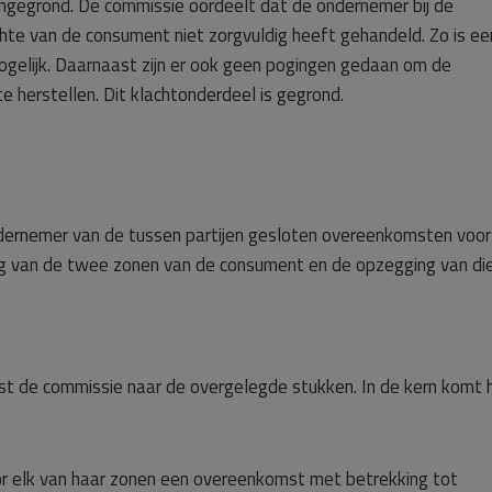
ngegrond. De commissie oordeelt dat de ondernemer bij de
te van de consument niet zorgvuldig heeft gehandeld. Zo is ee
gelijk. Daarnaast zijn er ook geen pogingen gedaan om de
e herstellen. Dit klachtonderdeel is gegrond.
ndernemer van de tussen partijen gesloten overeenkomsten voor
g van de twee zonen van de consument en de opzegging van di
st de commissie naar de overgelegde stukken. In de kern komt 
 elk van haar zonen een overeenkomst met betrekking tot