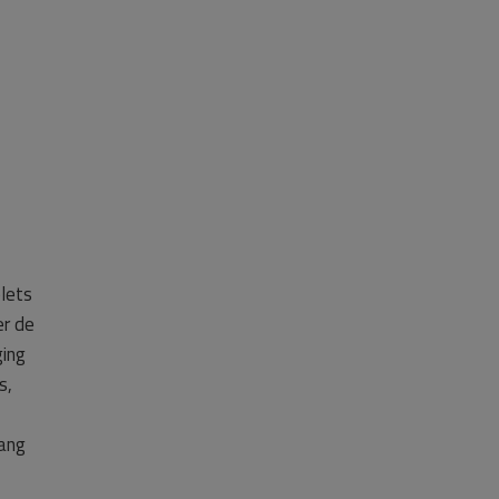
lets
er de
ging
s,
vang