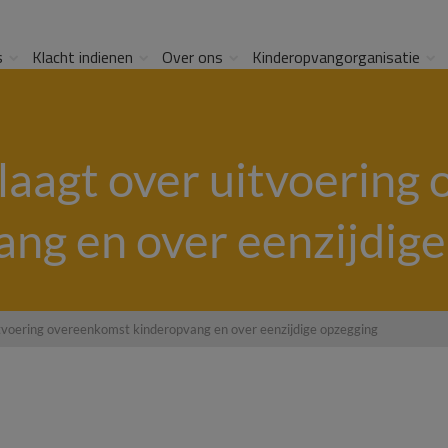
s
Klacht indienen
Over ons
Kinderopvangorganisatie
aagt over uitvoering
ng en over eenzijdig
tvoering overeenkomst kinderopvang en over eenzijdige opzegging