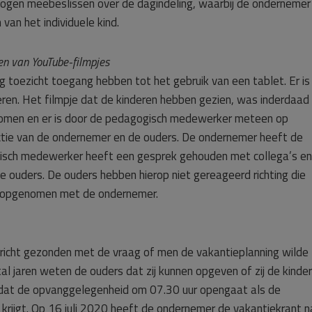
mogen meebeslissen over de dagindeling, waarbij de ondernemer
an het individuele kind.
ken van YouTube-filmpjes
ig toezicht toegang hebben tot het gebruik van een tablet. Er is
nderen. Het filmpje dat de kinderen hebben gezien, was inderdaad
ekomen en er is door de pedagogisch medewerker meteen op
tie van de ondernemer en de ouders. De ondernemer heeft de
gisch medewerker heeft een gesprek gehouden met collega’s en
e ouders. De ouders hebben hierop niet gereageerd richting die
t opgenomen met de ondernemer.
richt gezonden met de vraag of men de vakantieplanning wilde
al jaren weten de ouders dat zij kunnen opgeven of zij de kinder
 dat de opvanggelegenheid om 07.30 uur opengaat als de
rijgt. Op 16 juli 2020 heeft de ondernemer de vakantiekrant n