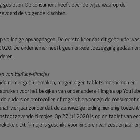
g gesloten. De consument heeft over de wijze waarop de
evoerd de volgende klachten.
 op volledige opvangdagen. De eerste keer dat dit gebeurde was
i 2020. De ondernemer heeft geen enkele toezegging gedaan o
deren.
ken van YouTube-filmpjes
 ondernemer gebruik maken, mogen eigen tablets meenemen en
bruiken voor het bekijken van onder andere filmpjes op YouTub
e ouders en protocollen of regels hiervoor zijn de consument n
naf vier jaar zonder dat de aanwezige leiding hier enig toezicht
stootgevende filmpjes. Op 27 juli 2020 is op de tablet van ee
ekeken. Dit filmpje is geschikt voor kinderen van zestien jaar en