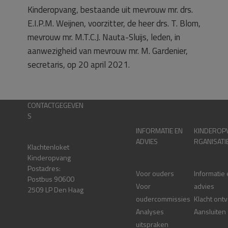
Kinderopvang, bestaande uit mevrouw mr. drs.
E.I.P.M. Weijnen, voorzitter, de heer drs. T. Blom,
mevrouw mr. M.T.C.J. Nauta-Sluijs, leden, in
aanwezigheid van mevrouw mr. M. Gardenier,
secretaris, op 20 april 2021.
CONTACTGEGEVEN
S
INFORMATIE EN
KINDEROP
ADVIES
RGANISATI
Klachtenloket
Kinderopvang
Postadres:
Voor ouders
Informatie
Postbus 90600
Voor
advies
2509 LP Den Haag
oudercommissies
Klacht ont
Analyses
Aansluiten
uitspraken