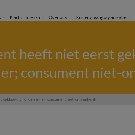
s
Klacht indienen
Over ons
Kinderopvangorganisatie
t heeft niet eerst gek
r; consument niet-on
t geklaagd bij ondernemer; consument niet-ontvankelijk