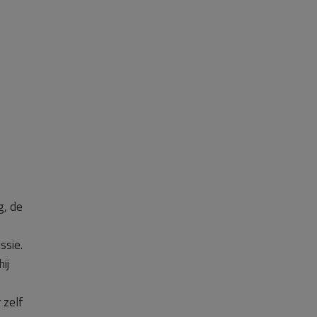
g, de
ssie.
ij
 zelf