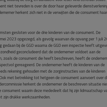
nt niet tevreden is over de door haar geleverde dienstverlenin
dernemer herkent zich niet in de verwijten die de consument haa
komsten gesloten voor de drie kinderen van de consument. De
ei 2023 opgezegd, als gevolg waarvan de opvang per 1 juli 
ng gedaan bij de GGD waarna de GGD een inspectie heeft uitgev
ezondheid geconcludeerd dat de ondernemer voldoet aan de
n, zoals de consument die heeft beschreven, heeft de onderne
espectvol gereageerd. De ondernemer heeft de kinderen van de
eds rekening gehouden met de zorginstructies van de kinderen
 Ook met betrekking tot hetgeen de consument aanvoert over d
dercommissie herkent de ondernemer de beschreven situatie nie
de consument waarin deze mededeelt dat hij zijn lidmaatschap v
et zijn drukke werkzaamheden.