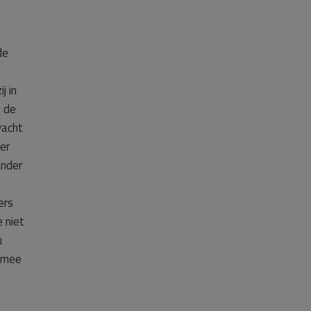
de
j in
t de
wacht
er
ander
ers
 niet
u
armee