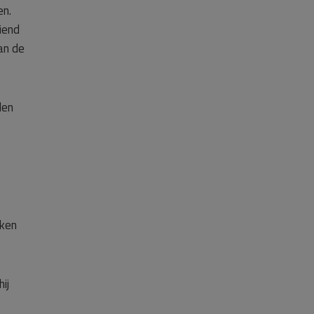
en.
iend
an de
den
eken
ij