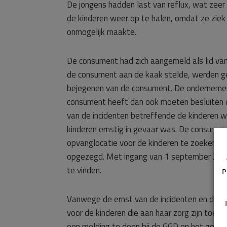
De jongens hadden last van reflux, wat zee
de kinderen weer op te halen, omdat ze ziek
onmogelijk maakte.
De consument had zich aangemeld als lid va
de consument aan de kaak stelde, werden ge
bejegenen van de consument. De ondernemer 
consument heeft dan ook moeten besluiten 
van de incidenten betreffende de kinderen 
kinderen ernstig in gevaar was. De consume
opvanglocatie voor de kinderen te zoeken 
opgezegd. Met ingang van 1 september 2023
te vinden.
P
Vanwege de ernst van de incidenten en de o
voor de kinderen die aan haar zorg zijn toe
een melding te doen bij de GGD en het geschi