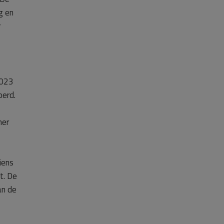
g en
r
2023
oerd.
mer
iens
t. De
an de