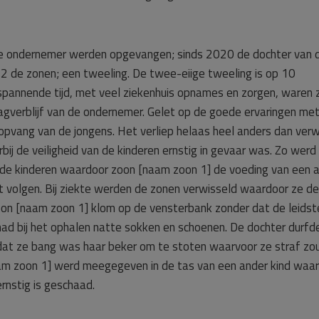
 de ondernemer werden opgevangen; sinds 2020 de dochter van 
2 de zonen; een tweeling. De twee-eiige tweeling is op 10
annende tijd, met veel ziekenhuis opnames en zorgen, waren zi
agverblijf van de ondernemer. Gelet op de goede ervaringen me
opvang van de jongens. Het verliep helaas heel anders dan ver
ij de veiligheid van de kinderen ernstig in gevaar was. Zo werd 
de kinderen waardoor zoon [naam zoon 1] de voeding van een 
et volgen. Bij ziekte werden de zonen verwisseld waardoor ze de
oon [naam zoon 1] klom op de vensterbank zonder dat de leidst
had bij het ophalen natte sokken en schoenen. De dochter durfde
mdat ze bang was haar beker om te stoten waarvoor ze straf zo
aam zoon 1] werd meegegeven in de tas van een ander kind wa
rnstig is geschaad.