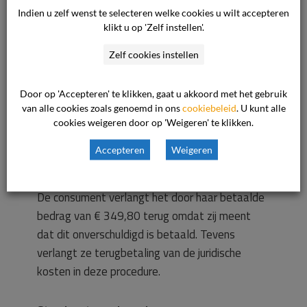
rechtbank opgevraagd waarin is vermeld dat
Indien u zelf wenst te selecteren welke cookies u wilt accepteren
alleen de moeder belast is met het ouderlijk
klikt u op 'Zelf instellen'.
gezag over haar zoontje. Deze verklaring heeft
Zelf cookies instellen
zij aan de ondernemer overhandigd. De
consument heeft meerdere keren contact
Door op 'Accepteren' te klikken, gaat u akkoord met het gebruik
opgenomen met de ondernemer om te vragen
van alle cookies zoals genoemd in ons
cookiebeleid
. U kunt alle
of hij het betaalde bedrag aan haar wilde
cookies weigeren door op 'Weigeren' te klikken.
terugbetalen, maar de ondernemer wenste haar
Accepteren
Weigeren
niet meer te woord te staan.
De consument verlangt het door haar betaalde
bedrag van € 349,80 terug omdat zij meent
dat dit onverschuldigd is betaald. Tevens
verlangt ze terugbetaling van de juridische
kosten in deze procedure.