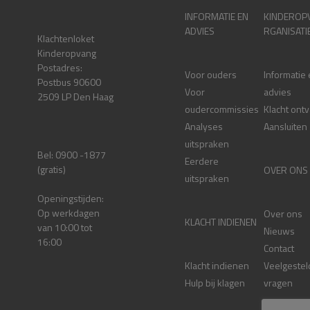
INFORMATIE EN
KINDEROP
ADVIES
RGANISATI
Klachtenloket
Kinderopvang
Postadres:
Voor ouders
Informatie
Postbus 90600
Voor
advies
2509 LP Den Haag
oudercommissies
Klacht ont
Analyses
Aansluiten
uitspraken
Bel: 0900 -1877
Eerdere
(gratis)
OVER ONS
uitspraken
Openingstijden:
Op werkdagen
Over ons
KLACHT INDIENEN
van 10:00 tot
Nieuws
16:00
Contact
Klacht indienen
Veelgestel
Hulp bij klagen
vragen