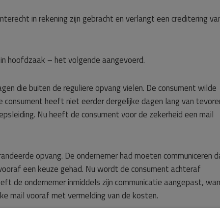
erecht in rekening zijn gebracht en verlangt een creditering va
– in hoofdzaak – het volgende aangevoerd.
en die buiten de reguliere opvang vielen. De consument wilde
e consument heeft niet eerder dergelijke dagen lang van tevore
oepsleiding. Nu heeft de consument voor de zekerheid een mail
randeerde opvang. De ondernemer had moeten communiceren d
 vooraf een keuze gehad. Nu wordt de consument achteraf
heeft de ondernemer inmiddels zijn communicatie aangepast, wa
jke mail vooraf met vermelding van de kosten.