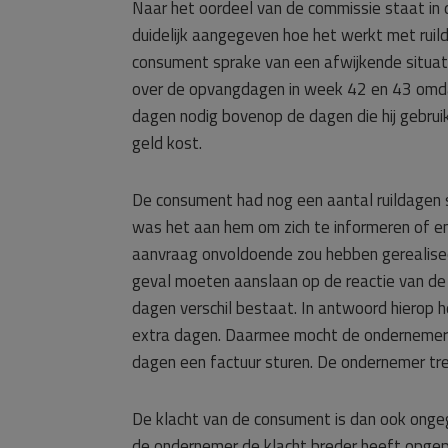
Naar het oordeel van de commissie staat i
duidelijk aangegeven hoe het werkt met ruil
consument sprake van een afwijkende situati
over de opvangdagen in week 42 en 43 omda
dagen nodig bovenop de dagen die hij gebrui
geld kost.
De consument had nog een aantal ruildagen s
was het aan hem om zich te informeren of en i
aanvraag onvoldoende zou hebben gerealiseerd
geval moeten aanslaan op de reactie van de 
dagen verschil bestaat. In antwoord hiero
extra dagen. Daarmee mocht de ondernemer e
dagen een factuur sturen. De ondernemer tref
De klacht van de consument is dan ook ongeg
de ondernemer de klacht breder heeft opgepa