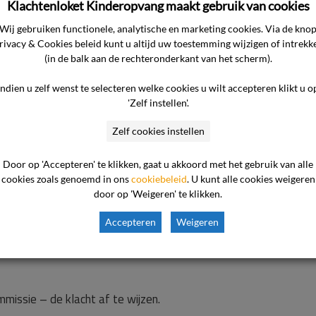
 hoe het zit met de ruildagen. Er bestaat geen definitie wat een
Klachtenloket Kinderopvang maakt gebruik van cookies
nergens dat het niet is toegestaan om eerder dan twee weken
Wij gebruiken functionele, analytische en marketing cookies. Via de kno
rivacy & Cookies beleid kunt u altijd uw toestemming wijzigen of intrekk
(in de balk aan de rechteronderkant van het scherm).
Indien u zelf wenst te selecteren welke cookies u wilt accepteren klikt u o
'Zelf instellen'.
ofdzaak als volgt.
Zelf cookies instellen
jkheid om niet genoten opvangdagen te ruilen. De ondernemer
Door op 'Accepteren' te klikken, gaat u akkoord met het gebruik van alle
cookies zoals genoemd in ons
cookiebeleid
. U kunt alle cookies weigeren
gen’. Conform het ruilbeleid worden aangevraagde ruildagen pa
door op 'Weigeren' te klikken.
gezegd. De consument wilde in augustus al zeker weten dat h
e dagen vallen dus niet te kwalificeren als ruildagen en voor ex
Accepteren
Weigeren
heeft ook zelf in de mail van 31 augustus 2015 aangegeven: “
missie – de klacht af te wijzen.