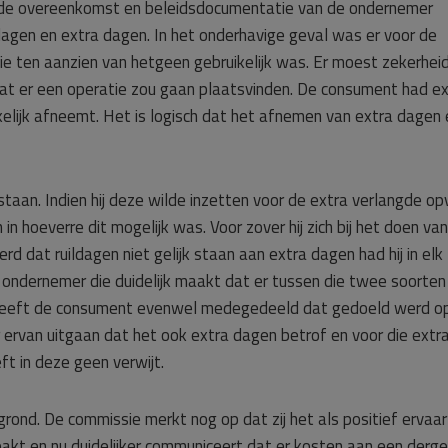
n de overeenkomst en beleidsdocumentatie van de ondernemer
dagen en extra dagen. In het onderhavige geval was er voor de
e ten aanzien van hetgeen gebruikelijk was. Er moest zekerheid 
t er een operatie zou gaan plaatsvinden. De consument had ex
kelijk afneemt. Het is logisch dat het afnemen van extra dagen 
taan. Indien hij deze wilde inzetten voor de extra verlangde o
n hoeverre dit mogelijk was. Voor zover hij zich bij het doen va
 dat ruildagen niet gelijk staan aan extra dagen had hij in elk
ondernemer die duidelijk maakt dat er tussen die twee soorten
p heeft de consument evenwel medegedeeld dat gedoeld werd o
rvan uitgaan dat het ook extra dagen betrof en voor die extr
t in deze geen verwijt.
rond. De commissie merkt nog op dat zij het als positief ervaar
kt en nu duidelijker communiceert dat er kosten aan een dergel