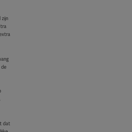
zijn
tra
extra
pvang
n de
p
a
t dat
ijke