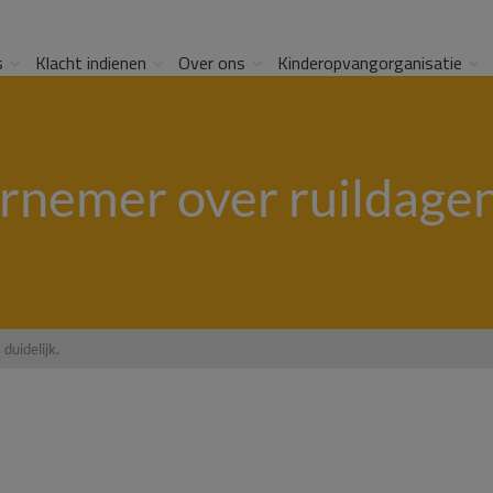
s
Klacht indienen
Over ons
Kinderopvangorganisatie
rnemer over ruildagen i
duidelijk.