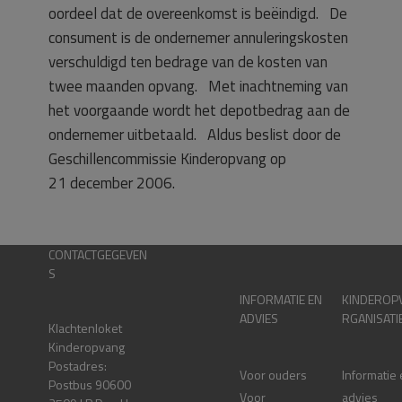
oordeel dat de overeenkomst is beëindigd. De
consument is de ondernemer annuleringskosten
verschuldigd ten bedrage van de kosten van
twee maanden opvang. Met inachtneming van
het voorgaande wordt het depotbedrag aan de
ondernemer uitbetaald. Aldus beslist door de
Geschillencommissie Kinderopvang op
21 december 2006.
CONTACTGEGEVEN
S
INFORMATIE EN
KINDEROP
ADVIES
RGANISATI
Klachtenloket
Kinderopvang
Postadres:
Voor ouders
Informatie
Postbus 90600
Voor
advies