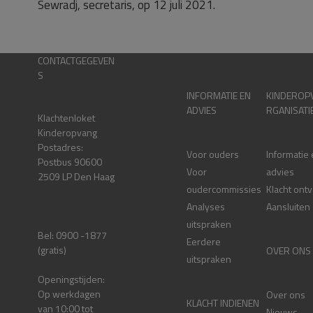
Sewradj, secretaris, op 12 juli 2021.
CONTACTGEGEVEN
S
INFORMATIE EN
KINDEROP
ADVIES
RGANISATI
Klachtenloket
Kinderopvang
Postadres:
Voor ouders
Informatie
Postbus 90600
Voor
advies
2509 LP Den Haag
oudercommissies
Klacht ont
Analyses
Aansluiten
uitspraken
Bel: 0900 -1877
Eerdere
(gratis)
OVER ONS
uitspraken
Openingstijden:
Op werkdagen
Over ons
KLACHT INDIENEN
van 10:00 tot
Nieuws