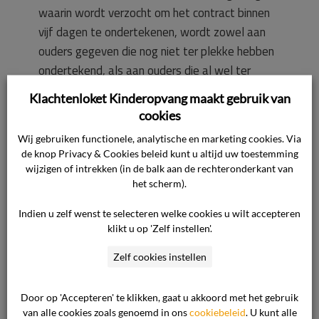
waarin wordt verzocht om het contract binnen
vijf dagen te ondertekenen, wordt zowel aan
ouders gegeven die nog niet ter plekke hebben
ondertekend, als aan ouders die al wel ter
plekke hebben ondertekend. Alle medewerkers
Klachtenloket Kinderopvang maakt gebruik van
zijn geïnstrueerd dat zij niet digitaal voor
cookies
ouders/verzorgers mogen ondertekenen dus
Wij gebruiken functionele, analytische en marketing cookies. Via
dat is ook niet gebeurd. Bovendien blijkt uit de
de knop Privacy & Cookies beleid kunt u altijd uw toestemming
e-mailcorrespondentie tussen de consument en
wijzigen of intrekken (in de balk aan de rechteronderkant van
de ondernemer dat consument op de hoogte
het scherm).
was van een contract tussen partijen.
Indien u zelf wenst te selecteren welke cookies u wilt accepteren
klikt u op 'Zelf instellen'.
Beoordeling van het geschil
Zelf cookies instellen
De commissie heeft het volgende overwogen.
Door op 'Accepteren' te klikken, gaat u akkoord met het gebruik
De commissie ziet zich voor de vraag gesteld of
van alle cookies zoals genoemd in ons
cookiebeleid
. U kunt alle