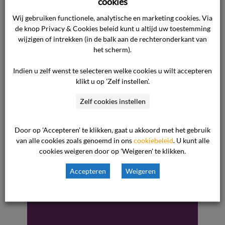
cookies
24 september 2020

Wij gebruiken functionele, analytische en marketing cookies. Via
kinderopvang

de knop Privacy & Cookies beleid kunt u altijd uw toestemming
wijzigen of intrekken (in de balk aan de rechteronderkant van
het scherm).
Indien u zelf wenst te selecteren welke cookies u wilt accepteren
klikt u op 'Zelf instellen'.
Ondernemer
Zelf cookies instellen
moet gevraagde
Door op 'Accepteren' te klikken, gaat u akkoord met het gebruik
van alle cookies zoals genoemd in ons
cookiebeleid
. U kunt alle
stukken voor
cookies weigeren door op 'Weigeren' te klikken.
aanvraag
Accepteren
Weigeren
kinderopvangtoe