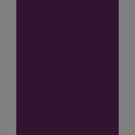
moest
consument direct
informeren bij
incident opvang,
overige klachten
informatieverstr
ekking ouder
ongegrond