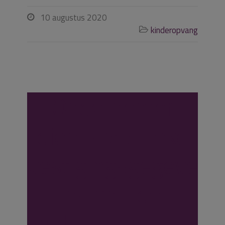
10 augustus 2020

kinderopvang

Ondernemer
dient specifieke
vestigingsgegeve
ns met de
oudercommissie