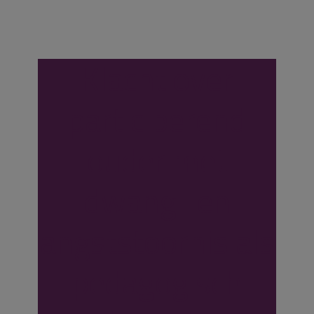
Klacht over
participerend
ouder met
dwang- en
angststoornis als
pedagogisch