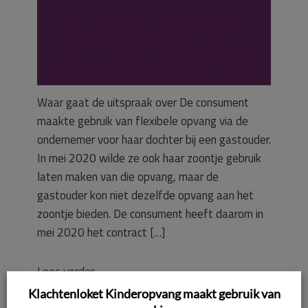
opzegtermijn
overeenkomst
Waar gaat de uitspraak over De consument
maakte gebruik van flexibele opvang via de
ondernemer voor haar dochter bij een gastouder.
In mei 2020 wilde ze ook haar zoontje gebruik
laten maken van die opvang, maar de
gastouder kon niet dezelfde opvang aan het
zoontje bieden. De consument heeft daarom in
mei 2020 het contract […]
Lees verder
Klachtenloket Kinderopvang maakt gebruik van