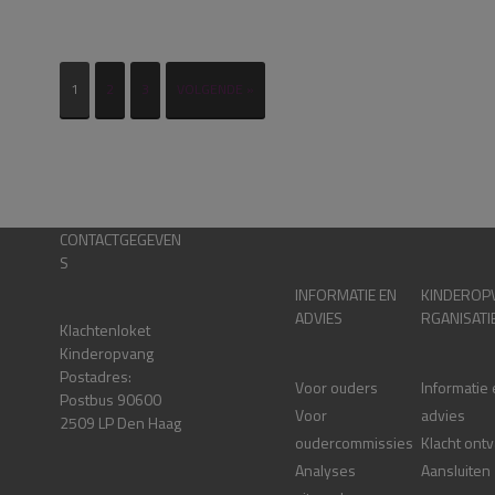
1
2
3
VOLGENDE »
CONTACTGEGEVEN
S
INFORMATIE EN
KINDEROP
ADVIES
RGANISATI
Klachtenloket
Kinderopvang
Postadres:
Voor ouders
Informatie
Postbus 90600
Voor
advies
2509 LP Den Haag
oudercommissies
Klacht ont
Analyses
Aansluiten