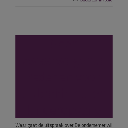
Geen
zwaarwegende
redenen voor
uitbreiden uren
kinderopvang
Waar gaat de uitspraak over De ondernemer wil