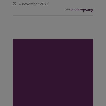
4 november 2020

kinderopvang

Ondernemer
mag 40 uur
opvang in
rekening brengen
tijdens