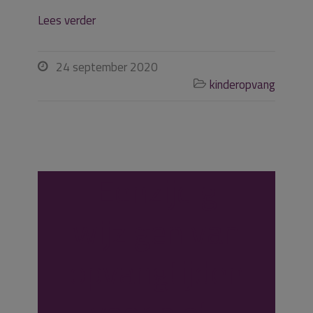
Lees verder
24 september 2020

kinderopvang

Eenzijdig
wijzigen van
opvangtijden
voor niet-