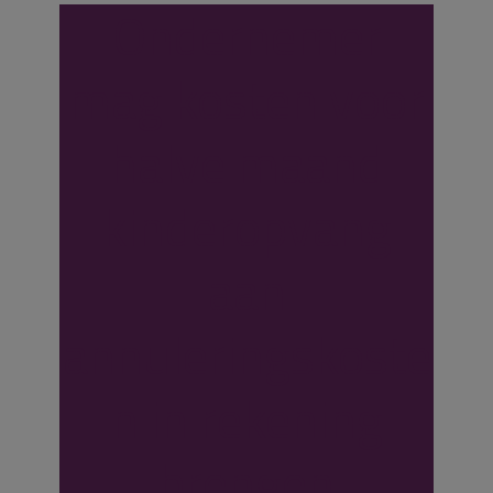
Ondernemer
mag kosten voor
halve maand
kinderopvang
aan
annuleringskoste
n in rekening
brengen