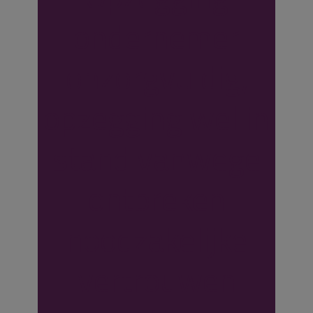
ondernemer
onzorgvuldig,
opzegging wel in
stand vanwege
ontbreken
noodzakelijke
vertrouwen