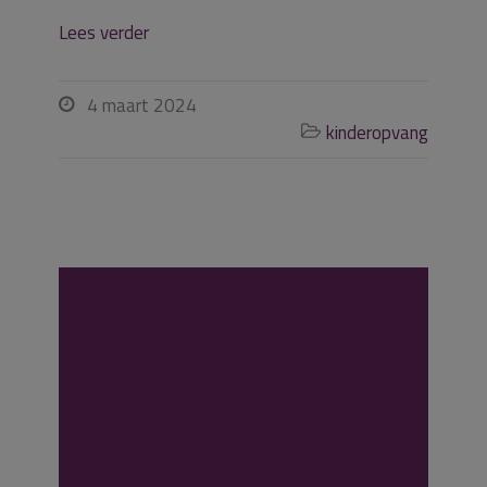
Lees verder
4 maart 2024

kinderopvang

Opzegging
overeenkomst
onzorgvuldig en