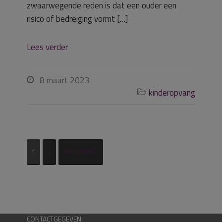
zwaarwegende reden is dat een ouder een
risico of bedreiging vormt […]
Lees verder
8 maart 2023

kinderopvang

1
2
VOLGENDE »
CONTACTGEGEVEN