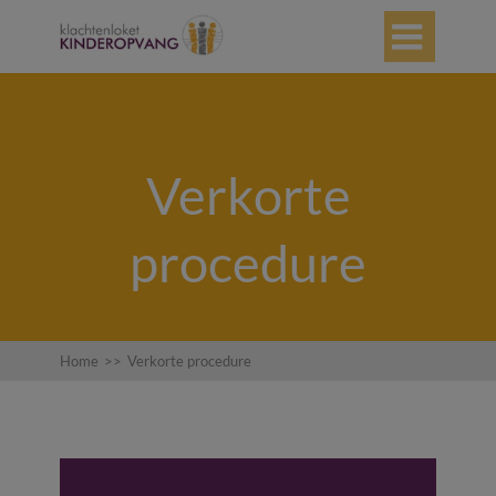

Verkorte
procedure
Home
>>
Verkorte procedure
Opzegging