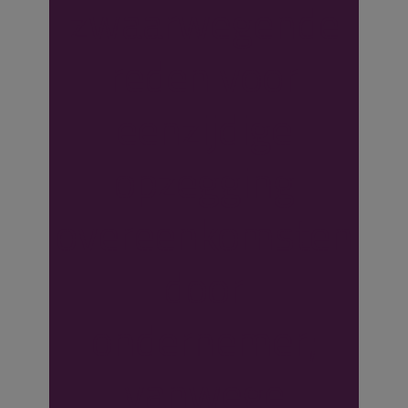
zwaarwegende
reden voor
eenzijdige
opzegging
overeenkomsten
door
ondernemer;
vanwege