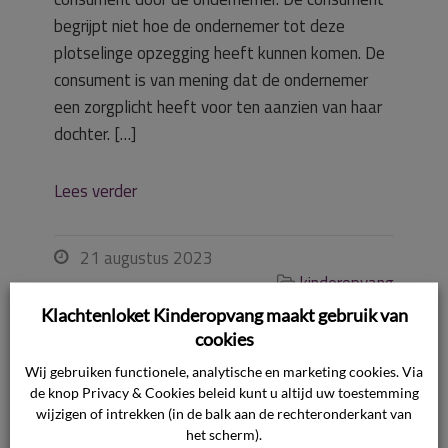
begrijpt niet hoe de ondernemer tot deze
plotselinge opzegging heeft kunnen komen. De
consument is van mening dat de ondernemer
een zorgplicht heeft voor ten aanzien van haar
dochter. […]
Lees verder
21 augustus 2023

kinderopvang

Klachtenloket Kinderopvang maakt gebruik van
cookies
Wij gebruiken functionele, analytische en marketing cookies. Via
de knop Privacy & Cookies beleid kunt u altijd uw toestemming
Overeenkomst
wijzigen of intrekken (in de balk aan de rechteronderkant van
het scherm).