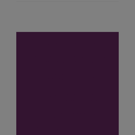
Ondernemer
onvoldoende
noodzaak
opzegging
aangetoond.
Terugkeer op