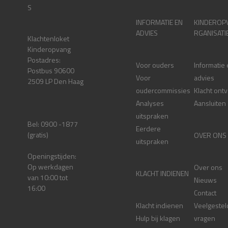
S
INFORMATIE EN
KINDEROP
ADVIES
RGANISATI
Klachtenloket
Kinderopvang
Postadres:
Voor ouders
Informatie
Postbus 90600
Voor
advies
2509 LP Den Haag
oudercommissies
Klacht ont
Analyses
Aansluiten
uitspraken
Bel: 0900 -1877
Eerdere
(gratis)
OVER ONS
uitspraken
Openingstijden:
Op werkdagen
Over ons
KLACHT INDIENEN
van 10:00 tot
Nieuws
16:00
Contact
Klacht indienen
Veelgestel
Hulp bij klagen
vragen