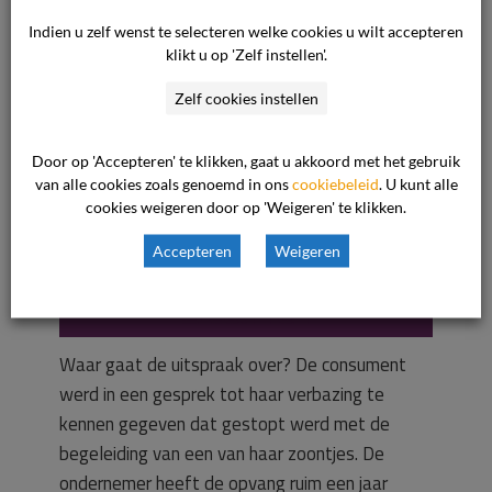
niet correct
Indien u zelf wenst te selecteren welke cookies u wilt accepteren
klikt u op 'Zelf instellen'.
opgezegd.
Zelf cookies instellen
Opvangovereenk
Door op 'Accepteren' te klikken, gaat u akkoord met het gebruik
van alle cookies zoals genoemd in ons
cookiebeleid
. U kunt alle
cookies weigeren door op 'Weigeren' te klikken.
omst blijft in
Accepteren
Weigeren
stand.
Waar gaat de uitspraak over? De consument
werd in een gesprek tot haar verbazing te
kennen gegeven dat gestopt werd met de
begeleiding van een van haar zoontjes. De
ondernemer heeft de opvang ruim een jaar