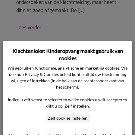
onderzoeken van de klachtmelding, maar heeft
dit niet goed afgemaakt. De […]
Lees verder
11 juli 2016

Klachtenloket Kinderopvang maakt gebruik van
Kinderdagverblijf

cookies
Wij gebruiken functionele, analytische en marketing cookies. Via
de knop Privacy & Cookies beleid kunt u altijd uw toestemming
wijzigen of intrekken (in de balk aan de rechteronderkant van
het scherm).
Personeelsbeleid
Indien u zelf wenst te selecteren welke cookies u wilt accepteren
klikt u op 'Zelf instellen'.
is geen onderdeel
Zelf cookies instellen
Door op 'Accepteren' te klikken, gaat u akkoord met het gebruik