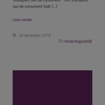
Standpunt van de consument Het standpunt
van de consument luidt […]
Lees verder
30 december 2015

Kinderdagverblijf

Geen
opzegtermijn
vanwege te laat