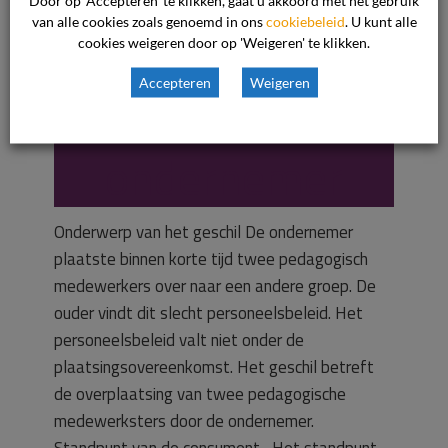
van
van alle cookies zoals genoemd in ons
cookiebeleid
. U kunt alle
overeenkomst
cookies weigeren door op 'Weigeren' te klikken.
Accepteren
Weigeren
ouder en
ondernemer
Onderwerp van het geschil De ondernemer
plaatste binnen korte tijd twee pedagogisch
medewerkers over naar een andere groep. De
ouder vindt dit slecht personeelsbeleid. Het
personeelsbeleid valt niet onder de
plaatsingsovereenkomst. Het geschil betreft
de overplaatsing van twee pedagogische
medewerksters door de ondernemer.