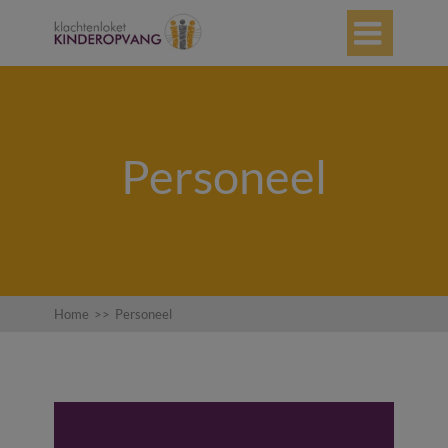

Personeel
Home
>>
Personeel
Opzegging