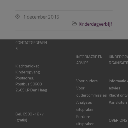
1 december 2015

Kinderdagverblijf

CONTACTGEGEVEN
S
INFORMATIE EN
KINDEROP
ADVIES
RGANISATI
Klachtenloket
Kinderopvang
Postadres:
Voor ouders
Informatie
Postbus 90600
Voor
advies
2509 LP Den Haag
oudercommissies
Klacht ont
Analyses
Aansluiten
uitspraken
Bel: 0900 -1877
Eerdere
(gratis)
OVER ONS
uitspraken