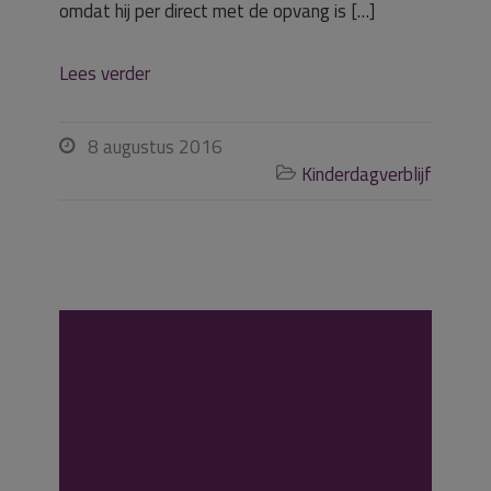
omdat hij per direct met de opvang is […]
Lees verder
8 augustus 2016

Kinderdagverblijf

Ondernemer
heeft klacht dat
medewerker kind