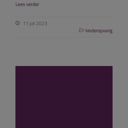
Lees verder
11 juli 2023

kinderopvang

Onzorgvuldig
handelen
ondernemer in
communicatie