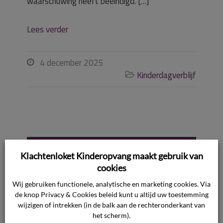
waarschuwing heeft beëindigd. […]
Lees verder
4 december 2025

Kinderdagverblijf

Onterechte
Klachtenloket Kinderopvang maakt gebruik van
cookies
beëindiging van
Wij gebruiken functionele, analytische en marketing cookies. Via
de knop Privacy & Cookies beleid kunt u altijd uw toestemming
de
wijzigen of intrekken (in de balk aan de rechteronderkant van
het scherm).