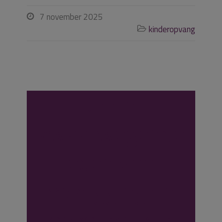
7 november 2025

kinderopvang

Geen
zwaarwegende
reden voor
opzegging en
onzorgvuldig