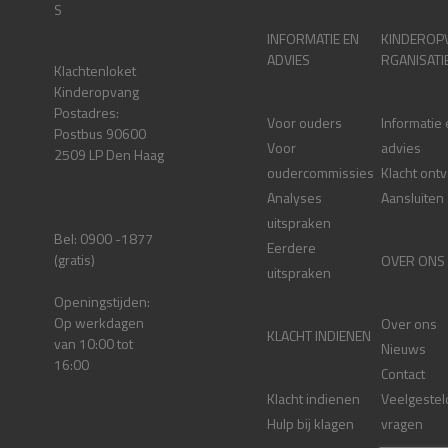
S
INFORMATIE EN
KINDEROP
ADVIES
RGANISATI
Klachtenloket
Kinderopvang
Postadres:
Voor ouders
Informatie
Postbus 90600
Voor
advies
2509 LP Den Haag
oudercommissies
Klacht ont
Analyses
Aansluiten
uitspraken
Bel: 0900 -1877
Eerdere
(gratis)
OVER ONS
uitspraken
Openingstijden:
Op werkdagen
Over ons
KLACHT INDIENEN
van 10:00 tot
Nieuws
16:00
Contact
Klacht indienen
Veelgestel
Hulp bij klagen
vragen