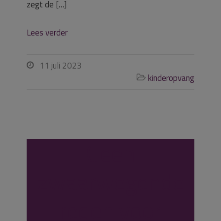
zegt de […]
Lees verder
11 juli 2023

kinderopvang

Geen
zwaarwegende
reden voor