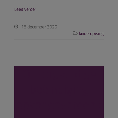
Lees verder
18 december 2025

kinderopvang

Onzorgvuldige
beëindiging
opvangovereenk