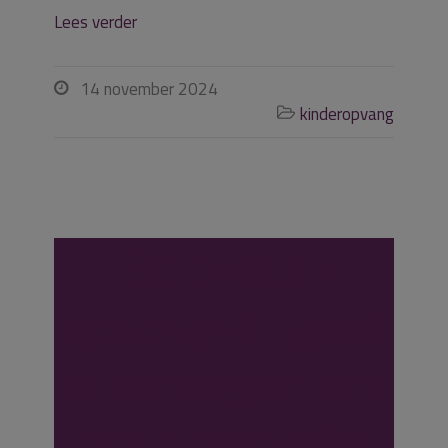
Lees verder
14 november 2024

kinderopvang

Stopzetten
opvang van goed
te verzorgen kind
met chronische