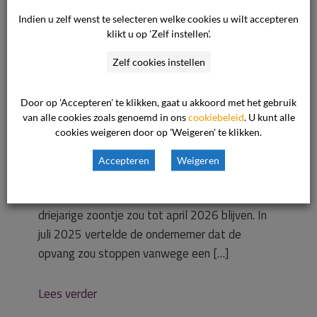
opvangovereenk
Indien u zelf wenst te selecteren welke cookies u wilt accepteren
klikt u op 'Zelf instellen'.
omst
Zelf cookies instellen
Waar gaat de uitspraak over? De zaak gaat
Door op 'Accepteren' te klikken, gaat u akkoord met het gebruik
van alle cookies zoals genoemd in ons
over de opzegging van de
cookiebeleid
. U kunt alle
cookies weigeren door op 'Weigeren' te klikken.
kinderopvangovereenkomst tussen de
consument en de ondernemer. De consument
Accepteren
Weigeren
maakte al 18 jaar gebruik van dezelfde
opvangorganisatie voor haar kinderen en haar
driejarige zoontje zou tot april 2026 blijven. In
juli 2025 vertelde de ondernemer dat de
opvang zou stoppen vanwege een […]
Lees verder