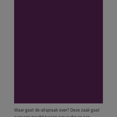
Kinderopvang
mocht opvang
van kind met
extra
ondersteuningsb
ehoefte niet
beëindigen
Waar gaat de uitspraak over? Deze zaak gaat