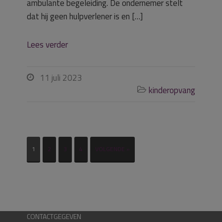
ambulante begeleiding. De ondernemer stelt
dat hij geen hulpverlener is en […]
Lees verder
11 juli 2023

kinderopvang

1
2
3
4
VOLGENDE »
CONTACTGEGEVEN