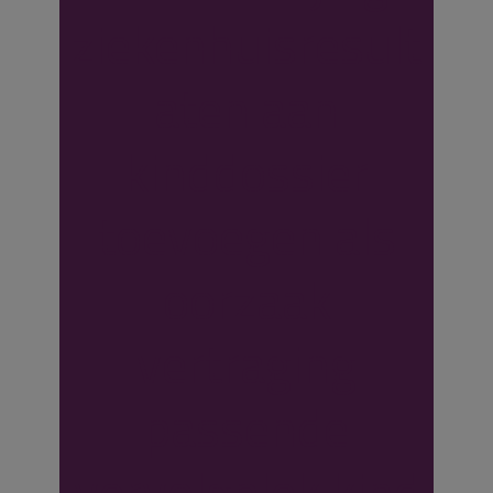
ziekenhuisresult
aten aan
kinddossier
toevoegen als
oorzaak
vertraging
passende
vervolgplek kind