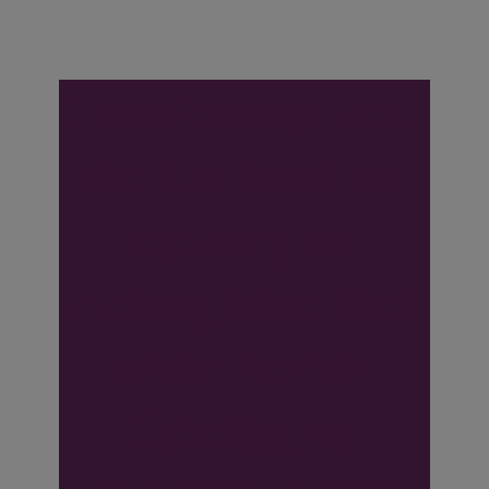
Geen bewijs voor
slechte kwaliteit
opvang en
nalatig handelen
ondernemer.
Opzegging