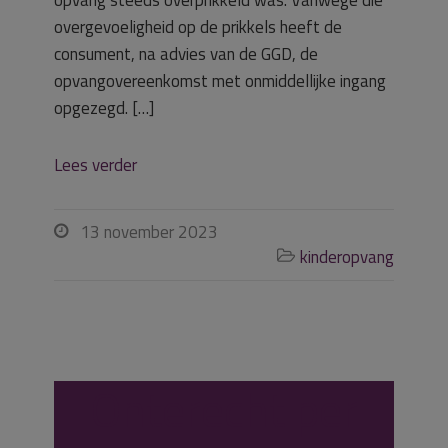
opvang steeds overprikkeld was. Vanwege die
overgevoeligheid op de prikkels heeft de
consument, na advies van de GGD, de
opvangovereenkomst met onmiddellijke ingang
opgezegd. […]
Lees verder
13 november 2023

kinderopvang

Onterecht per