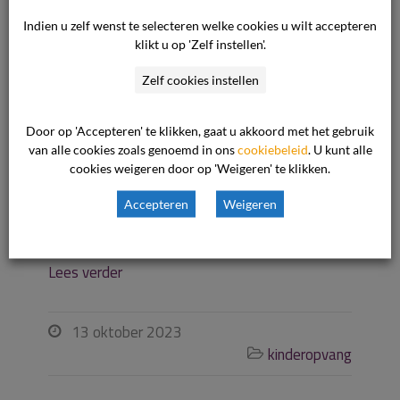
Indien u zelf wenst te selecteren welke cookies u wilt accepteren
Waar gaat de uitspraak over? Het geschil gaat
klikt u op 'Zelf instellen'.
over het per direct opzeggen van de
overeenkomst door de ondernemer. Volgens de
Zelf cookies instellen
consument is zijn zoontje weggestuurd zonder
voorafgaande kennisgeving en waarschuwing en
Door op 'Accepteren' te klikken, gaat u akkoord met het gebruik
de ondernemer geeft aan dat het zoontje zich
van alle cookies zoals genoemd in ons
cookiebeleid
. U kunt alle
cookies weigeren door op 'Weigeren' te klikken.
niet veilig voelt in de opvang van de
ondernemer. De ondernemer geeft voor de
Accepteren
Weigeren
opzegging […]
Lees verder
13 oktober 2023

kinderopvang
