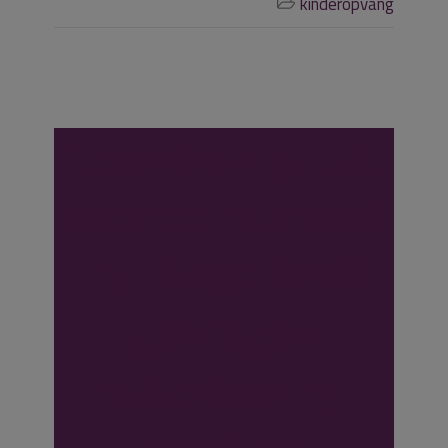
kinderopvang

Geen bewijs dat
zoon consument
fruithapje heeft
gekregen
waardoor hij
ernstige