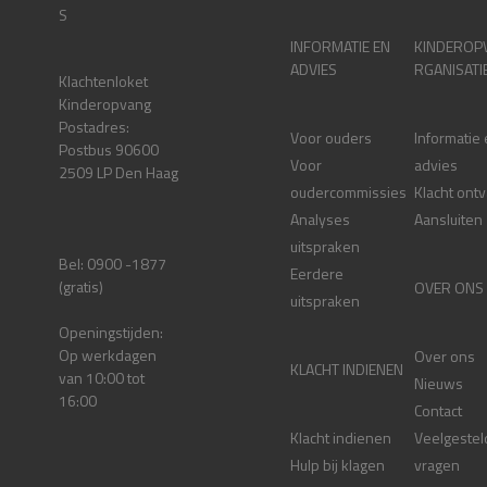
S
INFORMATIE EN
KINDEROP
ADVIES
RGANISATI
Klachtenloket
Kinderopvang
Postadres:
Voor ouders
Informatie
Postbus 90600
Voor
advies
2509 LP Den Haag
oudercommissies
Klacht ont
Analyses
Aansluiten
uitspraken
Bel: 0900 -1877
Eerdere
(gratis)
OVER ONS
uitspraken
Openingstijden:
Op werkdagen
Over ons
KLACHT INDIENEN
van 10:00 tot
Nieuws
16:00
Contact
Klacht indienen
Veelgestel
Hulp bij klagen
vragen