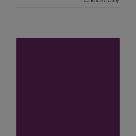
kinderopvang
Consument dient
gedurende
opzegtermijn
opzegkosten te
betalen.
Onvoldoende