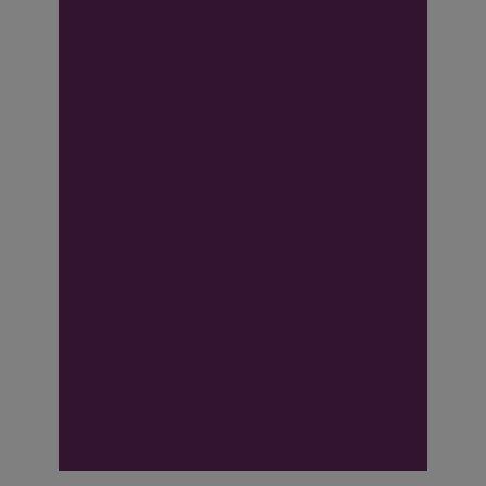
allergische
reactie kreeg.
Klachtwaardig
handelen door
ondernemer kan
niet worden
vastgesteld.