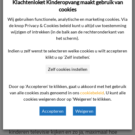
Klachtenloket Kinderopvang maakt gebruik van
open te zetten krijgen de kinderen meer ruimte en
cookies
meer speelkeuzemogelijkheden.
Wij gebruiken functionele, analytische en marketing cookies. Via
de knop Privacy & Cookies beleid kunt u altijd uw toestemming
wijzigen of intrekken (in de balk aan de rechteronderkant van
het scherm).
Activiteiten
Indien u zelf wenst te selecteren welke cookies u wilt accepteren
klikt u op 'Zelf instellen'.
De kinderdagopvangorganisatie moet in haar
Zelf cookies instellen
beleid duidelijk aangeven hoe de dag er voor de
kinderen uitziet.
Door op 'Accepteren' te klikken, gaat u akkoord met het gebruik
van alle cookies zoals genoemd in ons
cookiebeleid
. U kunt alle
Wat is de dagindeling? Welke activiteiten worden
cookies weigeren door op 'Weigeren' te klikken.
ondernomen en op welke wijze stimuleren deze de
Accepteren
Weigeren
ontwikkeling van het kind? Welk spelmateriaal is
aanwezig voor welke leeftijden? Mogen de
kinderen televisie kijken en zo ja, maximaal hoe