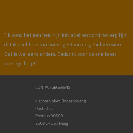
“Ik vond het een heel fijn initiatief en vond het erg fijn
dat ik snel te woord werd gestaan en geholpen werd.
Dat is wel eens anders. Bedankt voor de snelle en
prettige hulp!”
CONTACTGEGEVENS
Klachtenloket Kinderopvang
Postadres:
Postbus 90600
2509 LP Den Haag