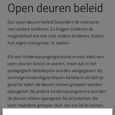
Open deuren beleid
Een open deuren beleid bevordert de interactie
met andere kinderen. Zo krijgen kinderen de
mogelijkheid om ook met andere kinderen, buiten
hun eigen stamgroep, te spelen.
Als een kinderopvangorganisatie ervoor kiest een
open deuren beleid te voeren, moet dat in het
pedagogisch beleidsplan worden aangegeven. Bij
sommige kinderdagverblijven betekent dit dat op
gezette tijden de deuren tussen groepen worden
opengezet. Bij andere kinderopvangcentra worden
de deuren alleen opengezet bij activiteiten, die
voor meerdere groepen leuk zijn om bij te wonen,
zoals bijvoorbeeld poppenkast. Door de deuren