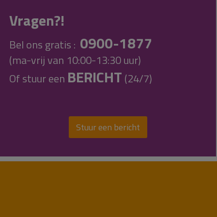
Vragen?!
0900-1877
Bel ons gratis :
(ma-vrij van 10:00-13:30 uur)
BERICHT
Of stuur een
(24/7)
Stuur een bericht