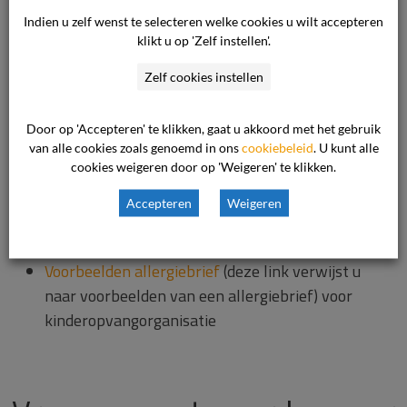
kinderdagverblijf, peuterspeelzaal, de BSO of een
Indien u zelf wenst te selecteren welke cookies u wilt accepteren
gastouder gaat, maak dan afspraken over de
klikt u op 'Zelf instellen'.
voeding en de te nemen maatregelen. Vertel op
welke voedingsmiddelen uw kind allergisch
Zelf cookies instellen
reageert en welke dieetmaatregelen nodig zijn. Leg
afspraken hierover vast met de
Door op 'Accepteren' te klikken, gaat u akkoord met het gebruik
kinderopvangorganisatie.
van alle cookies zoals genoemd in ons
cookiebeleid
. U kunt alle
cookies weigeren door op 'Weigeren' te klikken.
U kunt de kinderopvangorganisatie wijzen op de
Accepteren
Weigeren
volgende informatie over voedselallergie:
Voorbeelden allergiebrief
(deze link verwijst u
naar voorbeelden van een allergiebrief) voor
kinderopvangorganisatie