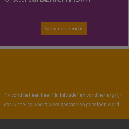
Stuur een bericht
“Ik vond het een heel fijn initiatief en vond het erg fijn
dat ik snel te woord werd gestaan en geholpen werd."