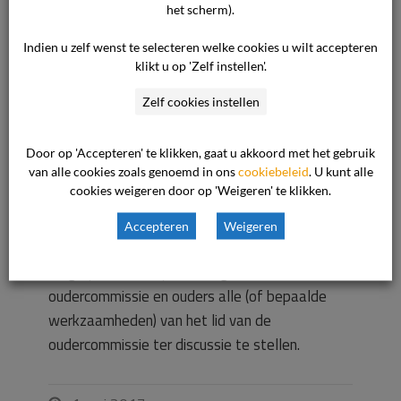
tot uitsluiting tot uitvoering te brengen.
het scherm).
Indien u zelf wenst te selecteren welke cookies u wilt accepteren
Daarnaast staat in het modelreglement dat de
klikt u op 'Zelf instellen'.
overige leden van een oudercommissie of
ouders van kinderen die opvang krijgen binnen
Zelf cookies instellen
de organisatie kunnen vragen om het aftreden
van een oudercommissielid, wanneer zij het
Door op 'Accepteren' te klikken, gaat u akkoord met het gebruik
van alle cookies zoals genoemd in ons
cookiebeleid
. U kunt alle
vertrouwen hebben verloren in het OC lid. De
cookies weigeren door op 'Weigeren' te klikken.
houder kan hierop in gesprek gaan met het
betreffende lid en hem/haar verzoeken om af
Accepteren
Weigeren
te treden. Daarna heeft de houder de
mogelijkheid om bij de overige leden van de
oudercommissie en ouders alle (of bepaalde
werkzaamheden) van het lid van de
oudercommissie ter discussie te stellen.