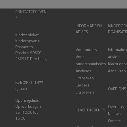
CONTACTGEGEVEN
S
INFORMATIE EN
KINDEROP
ADVIES
RGANISATI
Klachtenloket
Kinderopvang
Postadres:
Voor ouders
Informatie
Postbus 90600
Voor
advies
2509 LP Den Haag
oudercommissies
Klacht ont
Analyses
Aansluiten
uitspraken
Bel: 0900 -1877
Eerdere
(gratis)
OVER ONS
uitspraken
Openingstijden:
Op werkdagen
Over ons
KLACHT INDIENEN
van 10:00 tot
Nieuws
16:00
Contact