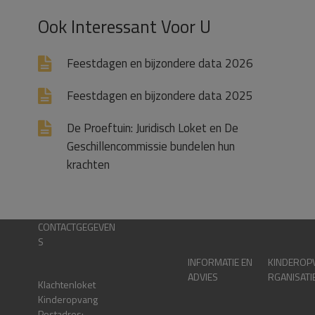
Ook Interessant Voor U
Feestdagen en bijzondere data 2026
Feestdagen en bijzondere data 2025
De Proeftuin: Juridisch Loket en De
Geschillencommissie bundelen hun
krachten
CONTACTGEGEVEN
S
INFORMATIE EN
KINDEROP
ADVIES
RGANISATI
Klachtenloket
Kinderopvang
Postadres: