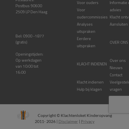
Voor ouders
Informatie
Postbus 90600
Voor
advies
2509 LP Den Haag
oudercommissies
Klacht ont
Analyses
Aansluiten
uitspraken
Bel: 0900 -1877
Eerdere
(gratis)
OVER ONS
uitspraken
Openingstijden:
Op werkdagen
Over ons
KLACHT INDIENEN
van 10:00 tot
Nieuws
16:00
Contact
Klacht indienen
Veelgestel
Hulp bij klagen
vragen
Copyright © Klachtenloket Kinderopvang
2011- 2026 |
Disclaimer
|
Privacy