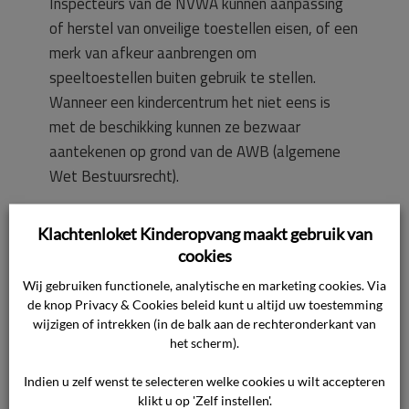
Inspecteurs van de NVWA kunnen aanpassing
of herstel van onveilige toestellen eisen, of een
merk van afkeur aanbrengen om
speeltoestellen buiten gebruik te stellen.
Wanneer een kindercentrum het niet eens is
met de beschikking kunnen ze bezwaar
aantekenen op grond van de AWB (algemene
Wet Bestuursrecht).
De eigenaar van een openbaar toegankelijk
Klachtenloket Kinderopvang maakt gebruik van
speeltoestel is verantwoordelijk voor de
cookies
veiligheid ervan. Als een kinderopvanggroep
Wij gebruiken functionele, analytische en marketing cookies. Via
gaat spelen in het openbare speeltuin, is in dat
de knop Privacy & Cookies beleid kunt u altijd uw toestemming
wijzigen of intrekken (in de balk aan de rechteronderkant van
geval de gemeente of een andere eigenaar
het scherm).
verantwoordelijk voor de speeltoestellen.
Kindercentra zijn dus niet verantwoordelijk en
Indien u zelf wenst te selecteren welke cookies u wilt accepteren
worden ook niet verplicht gesteld vanuit de
klikt u op 'Zelf instellen'.