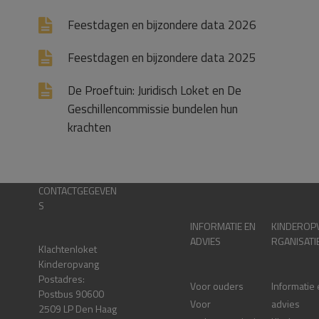
Feestdagen en bijzondere data 2026
Feestdagen en bijzondere data 2025
De Proeftuin: Juridisch Loket en De
Geschillencommissie bundelen hun
krachten
CONTACTGEGEVEN
S
INFORMATIE EN
KINDEROP
ADVIES
RGANISATI
Klachtenloket
Kinderopvang
Postadres:
Voor ouders
Informatie
Postbus 90600
Voor
advies
2509 LP Den Haag