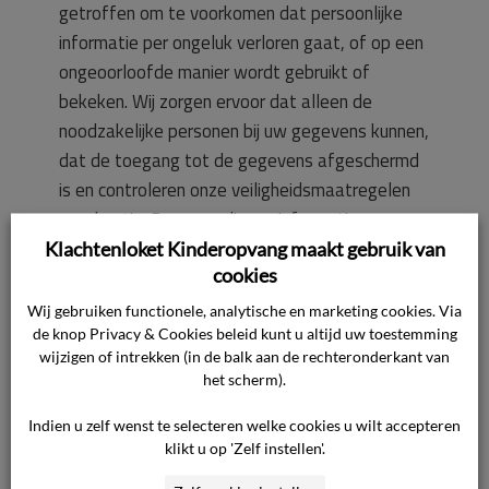
getroffen om te voorkomen dat persoonlijke
informatie per ongeluk verloren gaat, of op een
ongeoorloofde manier wordt gebruikt of
bekeken. Wij zorgen ervoor dat alleen de
noodzakelijke personen bij uw gegevens kunnen,
dat de toegang tot de gegevens afgeschermd
is en controleren onze veiligheidsmaatregelen
regelmatig. Degenen die uw informatie
verwerken, doen dit alleen op een toegestane
Klachtenloket Kinderopvang maakt gebruik van
cookies
manier en hebben een geheimhoudingsplicht.
Wij gebruiken functionele, analytische en marketing cookies. Via
de knop Privacy & Cookies beleid kunt u altijd uw toestemming
Uw rechten
wijzigen of intrekken (in de balk aan de rechteronderkant van
U kunt uw persoonsgegevens inzien,
het scherm).
verbeteren, aanvullen, beperken of verwijderen
en kunt bezwaar maken tegen het verwerken
Indien u zelf wenst te selecteren welke cookies u wilt accepteren
klikt u op 'Zelf instellen'.
van uw persoonsgegevens. Wilt u dit of heeft u
vragen? Neem dan contact met ons op: