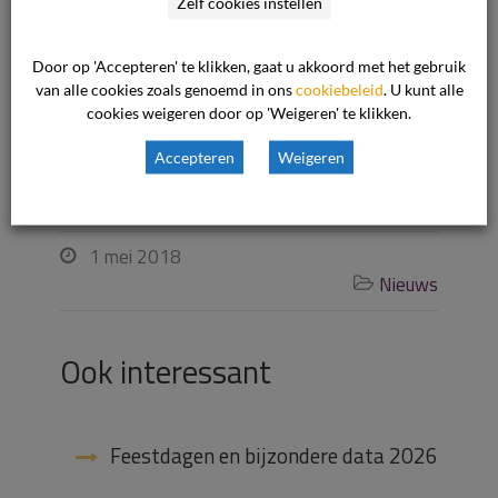
Zelf cookies instellen
De Geschillencommissie
Door op 'Accepteren' te klikken, gaat u akkoord met het gebruik
Postbus 90600
van alle cookies zoals genoemd in ons
cookiebeleid
. U kunt alle
cookies weigeren door op 'Weigeren' te klikken.
2509 LP Den Haag
Telefoon: 070 – 310 53 10
Accepteren
Weigeren
E-mail:
privacy@degeschillencommissie.nl
1 mei 2018

Nieuws

Ook interessant
Feestdagen en bijzondere data 2026