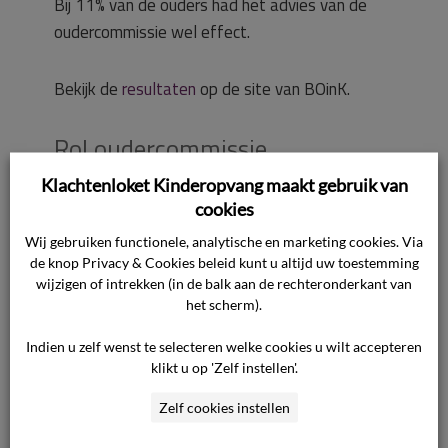
Bij 11% van de ouders had het advies van de
oudercommissie wel effect.
Bekijk de
resultaten
op de site van BOinK.
Rol oudercommissie
Klachtenloket Kinderopvang maakt gebruik van
Een oudercommissie kan gevraagd of
cookies
ongevraagd advies geven aan de
kinderopvangorganisatie over verschillende
Wij gebruiken functionele, analytische en marketing cookies. Via
de knop Privacy & Cookies beleid kunt u altijd uw toestemming
besluiten, waaronder prijswijzigingen van de
wijzigen of intrekken (in de balk aan de rechteronderkant van
kinderopvang. ·
het scherm).
Indien u zelf wenst te selecteren welke cookies u wilt accepteren
Bekijk meer over
de rol van de
klikt u op 'Zelf instellen'.
oudercommissie
.
BOinK heeft voor ouders en
Zelf cookies instellen
oudercommissie
een brochure
ontwikkeld