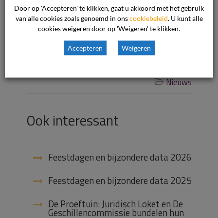
met meer informatie over de rechten van
Door op 'Accepteren' te klikken, gaat u akkoord met het gebruik
de oudercommissie.
van alle cookies zoals genoemd in ons
cookiebeleid
. U kunt alle
cookies weigeren door op 'Weigeren' te klikken.
Accepteren
Weigeren
1 mei 2017

Nieuws

Ook interessant
Feestdagen en bijzondere data 2026
Feestdagen en bijzondere data 2025
De Proeftuin: Juridisch Loket en De
Geschillencommissie bundelen hun