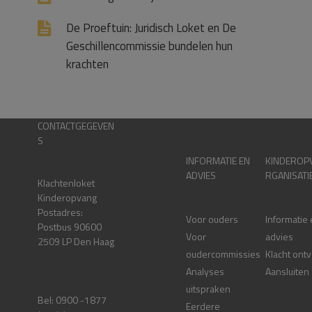
De Proeftuin: Juridisch Loket en De
Geschillencommissie bundelen hun
krachten
CONTACTGEGEVEN
S
INFORMATIE EN
KINDEROP
ADVIES
RGANISATI
Klachtenloket
Kinderopvang
Postadres:
Voor ouders
Informatie
Postbus 90600
Voor
advies
2509 LP Den Haag
oudercommissies
Klacht ont
Analyses
Aansluiten
uitspraken
Bel: 0900 -1877
Eerdere