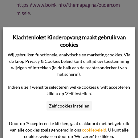
https://www.boink.info/themapagina/oudercom
missie
.
Mag een houder 1 oudercommissie hebben
Klachtenloket Kinderopvang maakt gebruik van
op een locatie waar meerdere opvangsoorten
cookies
worden aangeboden?
Wij gebruiken functionele, analytische en marketing cookies. Via
Ja, als de verschillende opvangsoorten (bijv.:
de knop Privacy & Cookies beleid kunt u altijd uw toestemming
dagopvang, bso en/of peuterspeelzaal) op
wijzigen of intrekken (in de balk aan de rechteronderkant van
exact hetzelfde adres geregistreerd zijn in het
het scherm).
Landelijk Register Kinderopvang en
Indien u zelf wenst te selecteren welke cookies u wilt accepteren
Peuterspeelzalen (LRKP), dan volstaat 1
klikt u op 'Zelf instellen'.
oudercommissie op die locatie. Het is dan wel
aan te raden om alle opvangvormen
Zelf cookies instellen
vertegenwoordigd te laten zijn in de
oudercommissie.
Door op 'Accepteren' te klikken, gaat u akkoord met het gebruik
van alle cookies zoals genoemd in ons
cookiebeleid
. U kunt alle
cookies weigeren door op 'Weigeren' te klikken.