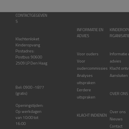
CONTACTGEGEVEN
S
INFORMATIE EN
KINDEROP
ADVIES
RGANISATI
Klachtenloket
Kinderopvang
Postadres:
Voor ouders
Informatie
Postbus 90600
Voor
advies
2509 LP Den Haag
oudercommissies
Klacht ont
Analyses
Aansluiten
uitspraken
Bel: 0900 -1877
Eerdere
(gratis)
OVER ONS
uitspraken
Openingstijden:
Op werkdagen
Over ons
KLACHT INDIENEN
van 10:00 tot
Nieuws
16:00
Contact