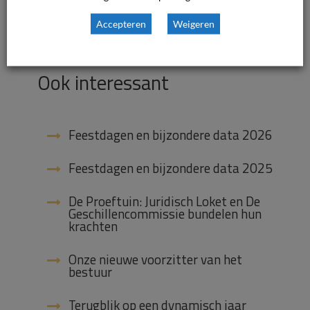
1 januari 2017

Accepteren
Weigeren
Nieuws

Ook interessant
Feestdagen en bijzondere data 2026
Feestdagen en bijzondere data 2025
De Proeftuin: Juridisch Loket en De
Geschillencommissie bundelen hun
krachten
Onze nieuwe voorzitter van het
bestuur
Terugblik op een dynamisch jaar