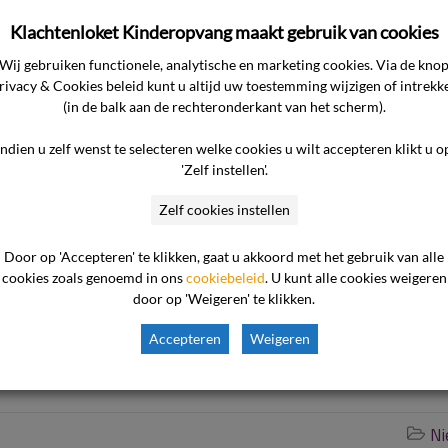
Klachtenloket Kinderopvang maakt gebruik van cookies
BSO hoeven ouders meestal niet apart voor het vervoer te beta
 uurtarief, de ouder krijgt dit via de kinderopvangtoeslag ver
Wij gebruiken functionele, analytische en marketing cookies. Via de kno
rivacy & Cookies beleid kunt u altijd uw toestemming wijzigen of intrekk
osten opneemt, en het maximum uurtarief wordt daardoor
(in de balk aan de rechteronderkant van het scherm).
voor zover deze het maximum uurtarief overschrijden voor reke
en toeslag meer.
Indien u zelf wenst te selecteren welke cookies u wilt accepteren klikt u o
'Zelf instellen'.
r hoe er wordt vervoerd en voor wiens rekening het vervoer naar
Zelf cookies instellen
 de kinderen van een niet-gekoppelde school wel ophaalt, ma
dan niet in de opvangprijs inbegrepen, en worden niet via de
Door op 'Accepteren' te klikken, gaat u akkoord met het gebruik van alle
cookies zoals genoemd in ons
cookiebeleid
. U kunt alle cookies weigeren
osten voor de ouders.
door op 'Weigeren' te klikken.
en dus goed om na te gaan hoe het vervoer van en naar school 
Accepteren
Weigeren
Ni
