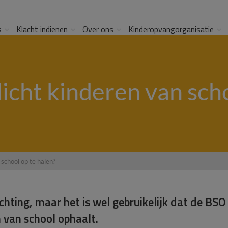
s
Klacht indienen
Over ons
Kinderopvangorganisatie
icht kinderen van sch
 school op te halen?
ichting, maar het is wel gebruikelijk dat de BSO
 van school ophaalt.