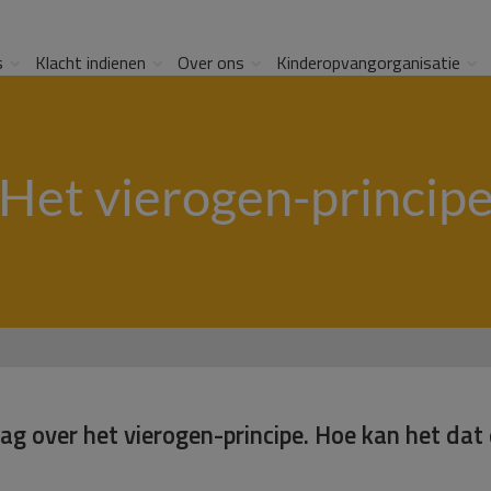
s
Klacht indienen
Over ons
Kinderopvangorganisatie
Het vierogen-princip
g over het vierogen-principe. Hoe kan het dat 