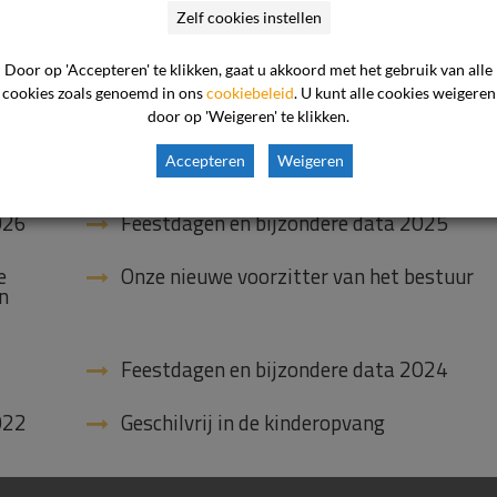
Zelf cookies instellen
Ni

Door op 'Accepteren' te klikken, gaat u akkoord met het gebruik van alle
cookies zoals genoemd in ons
cookiebeleid
. U kunt alle cookies weigeren
door op 'Weigeren' te klikken.
Accepteren
Weigeren
026
Feestdagen en bijzondere data 2025
e
Onze nieuwe voorzitter van het bestuur
n
Feestdagen en bijzondere data 2024
022
Geschilvrij in de kinderopvang