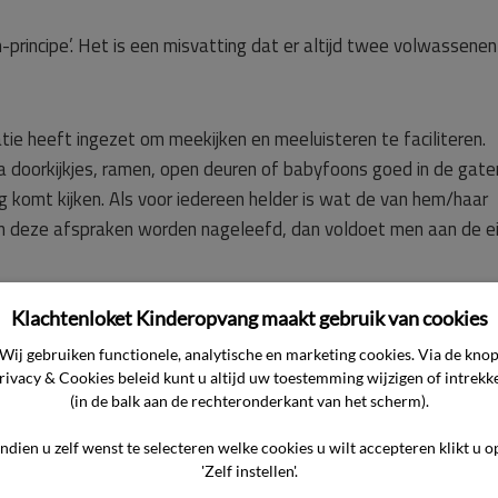
-principe’. Het is een misvatting dat er altijd twee volwassenen
tie heeft ingezet om meekijken en meeluisteren te faciliteren.
 doorkijkjes, ramen, open deuren of babyfoons goed in de gate
 komt kijken. Als voor iedereen helder is wat de van hem/haar
e en deze afspraken worden nageleefd, dan voldoet men aan de e
pe voor alle vormen van opvang verplicht is. Alleen locaties voo
Klachtenloket Kinderopvang maakt gebruik van cookies
leinschalige kinderopvang (tot 6 kinderen) moeten voldoen aan 
e organisatie worden geïnformeerd over hoe het vierogen prin
Wij gebruiken functionele, analytische en marketing cookies. Via de kno
rivacy & Cookies beleid kunt u altijd uw toestemming wijzigen of intrekk
(in de balk aan de rechteronderkant van het scherm).
 met het vierogen-principe, vraag het dan aan de locatie-
Indien u zelf wenst te selecteren welke cookies u wilt accepteren klikt u o
'Zelf instellen'.