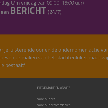
ndag t/m vrijdag van 09:00-15:00 uur)
BERICHT
s een
(24/7)
or je luisterende oor en de ondernomen actie va
oeven te maken van het klachtenloket maar wij zi
lie bestaat.”
INFORMATIE EN ADVIES
Voor ouders
Voor oudercommissies