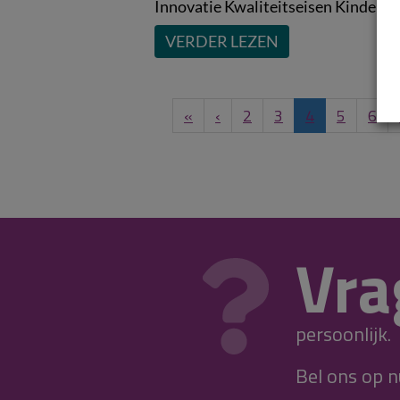
Innovatie Kwaliteitseisen Kinderopv
VERDER LEZEN
«
‹
2
3
4
5
6
Vra
persoonlijk.
Bel ons op