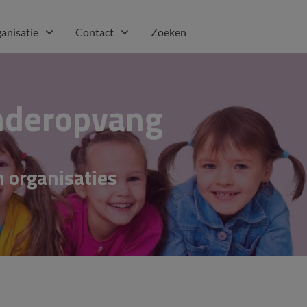
anisatie
Contact
Zoeken
inderopvang
n
organisaties