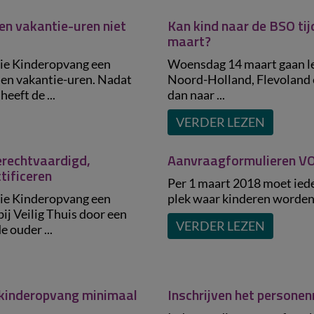
n vakantie-uren niet
Kan kind naar de BSO ti
maart?
ie Kinderopvang een
Woensdag 14 maart gaan le
men vakantie-uren. Nadat
Noord-Holland, Flevoland 
eeft de ...
dan naar ...
VERDER LEZEN
gerechtvaardigd,
Aanvraagformulieren V
tificeren
Per 1 maart 2018 moet ied
ie Kinderopvang een
plek waar kinderen worden o
ij Veilig Thuis door een
VERDER LEZEN
 ouder ...
n kinderopvang minimaal
Inschrijven het personen