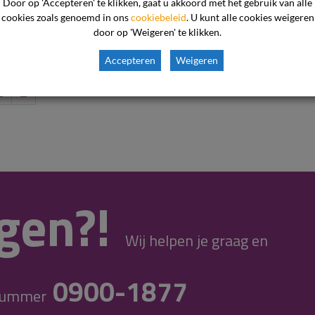
Door op 'Accepteren' te klikken, gaat u akkoord met het gebruik van alle
ang ...
...
cookies zoals genoemd in ons
cookiebeleid
. U kunt alle cookies weigeren
VERDER LEZEN
door op 'Weigeren' te klikken.
Accepteren
Weigeren
›
»
gen?!
Wij helpen je graag en
0900-1877
 nummer