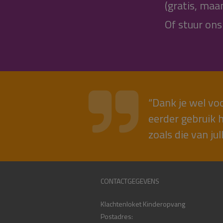
(gratis, maa
Of stuur on
“Dank je wel vo
eerder gebruik h
zoals die van jul
CONTACTGEGEVENS
Klachtenloket Kinderopvang
Postadres: