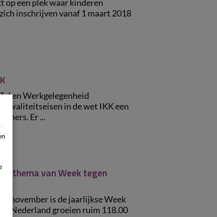
t op een plek waar kinderen
ich inschrijven vanaf 1 maart 2018
KK
e Zaken Werkgelegenheid
 kwaliteitseisen in de wet IKK een
emers. Er ...
p
en
p
ken thema van Week tegen
26 november is de jaarlijkse Week
 In Nederland groeien ruim 118.00