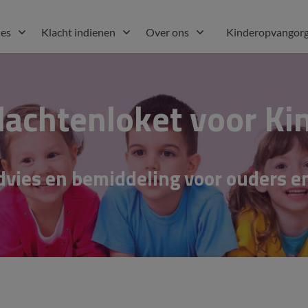
ies
Klacht indienen
Over ons
Kinderopvangorg
klachtenloket voor K
advies en bemiddeling voor ouders e