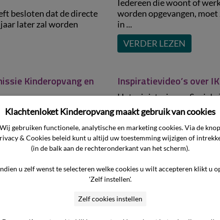
Iedereen die woont of werk
ft besloten dat de directe
worden opgevangen, moet z
jaar later zal worden
in ...
VERDER LEZEN
issie Kinderopvang en
Inspiratievideo’s over I
Het ministerie van Social
ie Kinderopvang en
ontwikkelde over de nieuwe
Klachtenloket Kinderopvang maakt gebruik van cookies
rscheid tussen
inspiratievideo voor ondern
Wij gebruiken functionele, analytische en marketing cookies. Via de kno
 komt te vervallen, is ...
VERDER LEZEN
rivacy & Cookies beleid kunt u altijd uw toestemming wijzigen of intrekk
(in de balk aan de rechteronderkant van het scherm).
Indien u zelf wenst te selecteren welke cookies u wilt accepteren klikt u o
 en buitenschoolse
Verbinden en samenwer
'Zelf instellen'.
18
Kindermishandeling
Zelf cookies instellen
teitseisen voor de
De week van 20 tot en met 
vang, middels de Wet
tegen Kindermishandeling.