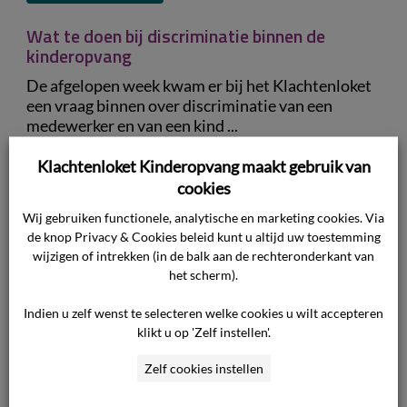
Wat te doen bij discriminatie binnen de
kinderopvang
De afgelopen week kwam er bij het Klachtenloket
een vraag binnen over discriminatie van een
medewerker en van een kind ...
VERDER LEZEN
Klachtenloket Kinderopvang maakt gebruik van
cookies
Klachtenloket 6 maanden actief
Wij gebruiken functionele, analytische en marketing cookies. Via
de knop Privacy & Cookies beleid kunt u altijd uw toestemming
Het Klachtenloket Kinderopvang is nu een half
wijzigen of intrekken (in de balk aan de rechteronderkant van
jaar actief. Ouders kunnen sindsdien voor
het scherm).
informatie en advies over klachten terecht bij ...
Indien u zelf wenst te selecteren welke cookies u wilt accepteren
VERDER LEZEN
klikt u op 'Zelf instellen'.
Wisselende pedagogisch medewerkers op de
Zelf cookies instellen
groep, mag dat?