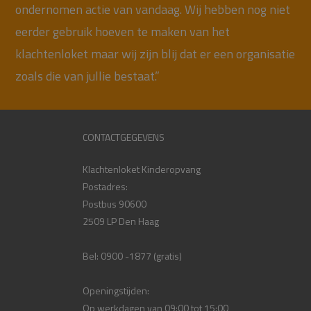
ondernomen actie van vandaag. Wij hebben nog niet
eerder gebruik hoeven te maken van het
klachtenloket maar wij zijn blij dat er een organisatie
zoals die van jullie bestaat.”
CONTACTGEGEVENS
Klachtenloket Kinderopvang
Postadres:
Postbus 90600
2509 LP Den Haag
Bel: 0900 -1877 (gratis)
Openingstijden:
Op werkdagen van 09:00 tot 15:00